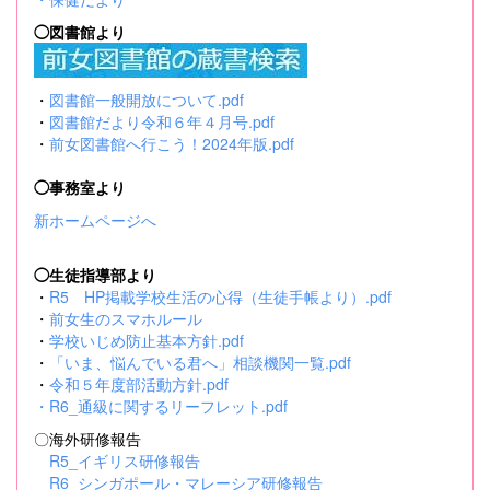
◯図書館より
・
図書館一般開放について.pdf
・
図書館だより令和６年４月号.pdf
・
前女図書館へ行こう！2024年版.pdf
◯事務室より
新ホームページへ
◯生徒指導部より
・
R5 HP掲載学校生活の心得（生徒手帳より）.pdf
・
前女生のスマホルール
・
学校いじめ防止基本方針.pdf
・
「いま、悩んでいる君へ」相談機関一覧.pdf
・
令和５年度部活動方針.pdf
・
R6_通級に関するリーフレット.pdf
〇海外研修報告
R5_イギリス研修報告
R6_シンガポール・マレーシア研修報告