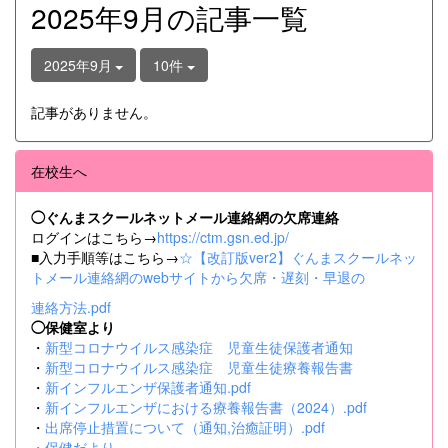
2025年9月の記事一覧
2025年9月
10件
記事がありません。
在校生へ
◯ぐんまスクールネットメール連絡網の欠席連絡
ログインはこちら→
https://ctm.gsn.ed.jp/
■入力手順等はこちら→
☆【改訂版ver2】ぐんまスクールネッ
トメール連絡網のwebサイトから欠席・遅刻・早退の
連絡方法.pdf
◯保健室より
・
新型コロナウイルス感染症 児童生徒保護者通知
・
新型コロナウイルス感染症 児童生徒療養報告書
・
新インフルエンザ保護者通知.pdf
・
新インフルエンザにおける療養報告書（2024）.pdf
・
出席停止措置について（通知,治癒証明）.pdf
・
保健だより