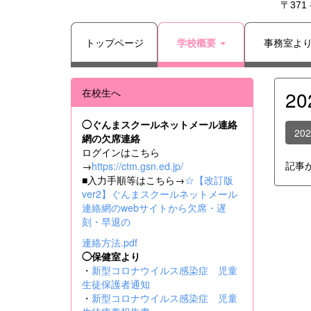
〒371
トップページ
学校概要
事務室よ
在校生へ
2
◯ぐんまスクールネットメール連絡
20
網の欠席連絡
ログインはこちら
記事
→
https://ctm.gsn.ed.jp/
■入力手順等はこちら→
☆【改訂版
ver2】ぐんまスクールネットメール
連絡網のwebサイトから欠席・遅
刻・早退の
連絡方法.pdf
◯保健室より
・
新型コロナウイルス感染症 児童
生徒保護者通知
・
新型コロナウイルス感染症 児童