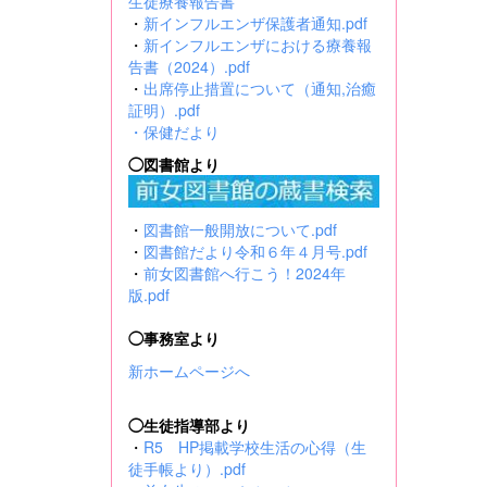
生徒療養報告書
・
新インフルエンザ保護者通知.pdf
・
新インフルエンザにおける療養報
告書（2024）.pdf
・
出席停止措置について（通知,治癒
証明）.pdf
・
保健だより
◯図書館より
・
図書館一般開放について.pdf
・
図書館だより令和６年４月号.pdf
・
前女図書館へ行こう！2024年
版.pdf
◯事務室より
新ホームページへ
◯生徒指導部より
・
R5 HP掲載学校生活の心得（生
徒手帳より）.pdf