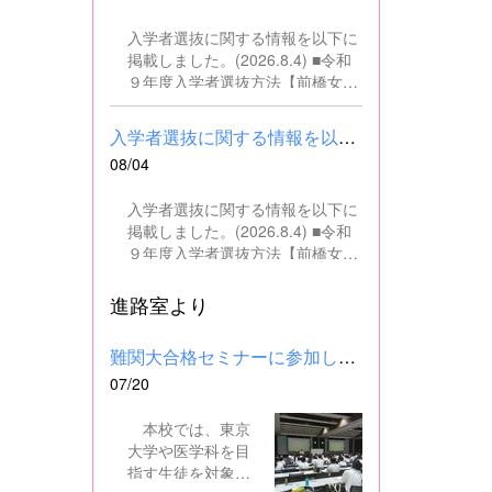
の文書・資料作成、データ入力・
入学者選抜に関する情報を以下に
整理事務、電話対応、書類の整
掲載しました。(2026.8.4) ■令和
理、その他事務補助業務全般 ■募
９年度入学者選抜方法【前橋女子
集人数 １名 ■募集対象 以下の条
高校】pdf はこちら ■群馬県教育
件を満たしている方 基本的なパソ
委員会webサイト 高校入試に関
コン操作（Word、Excelなど）が
入学者選抜に関する情報を以下に掲載しました。(2026.8.4) ■令和...
するページはこちら
できる方 なお、以下に該当する方
08/04
は、応募できませんので御了承く
ださい。 （1）地方公務員法第16
入学者選抜に関する情報を以下に
条に該当する者（以下のいずれか
掲載しました。(2026.8.4) ■令和
に該当する人） ・禁錮以上の刑に
９年度入学者選抜方法【前橋女子
処せられ、その執行を終わるまで
高校】pdf はこちら ■群馬県教育
又は執行を受けることがなくなる
委員会webサイト 高校入試に関
進路室より
までの者 ・群馬県職員として懲戒
するページはこちら
免職の処分を受け、当該処分の日
から2年を経過しない者 ・人事委
難関大合格セミナーに参加しました
員会又は公平委員会の委員の職に
07/20
あって、地方公務員法第60条から
第63条までに規定する罪を犯し、
本校では、東京
刑に処せられた者 ・日本国憲法又
大学や医学科を目
はその下に成立した政府を暴力で
指す生徒を対象
破壊することを主張する政党その