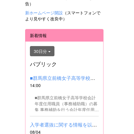
告）
新ホームページ開設
（スマートフォンで
より見やすく改良中）
新着情報
30日分
パブリック
■群馬県立前橋女子高等学校会計年度任用職員（事務補助職）の募集...
14:00
■群馬県立前橋女子高等学校会計
年度任用職員（事務補助職）の募
集 事務補助を行う会計年度任用職
員を募集します。 ■職務内容 事務
補助職に従事していただきます。
入学者選抜に関する情報を以下に掲載しました。(2026.8.4) ■令和...
SSH（スーパーサイエンスハイス
08/04
クール）事業にかかるパソコンで