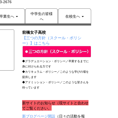
-2676
中学生の皆様
卒業生へ
在校生へ
へ
前橋女子高校
【三つの方針（スクール・ポリシ
ー）】はこちら
◆グラデュエーション・ポリシー／卒業するまでに
身に付けられる力です
◆カリキュラム・ポリシー／このような学びの場を
提供します
◆アドミッション・ポリシー／このような皆さんを
待っています
新サイトのお知らせ（現サイトと合わせ
てご覧ください。
新ブログページ開設
（日々の活動を報