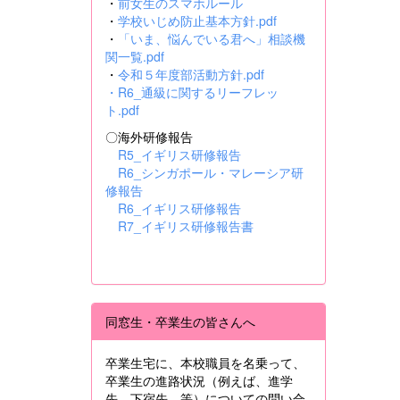
・
前女生のスマホルール
・
学校いじめ防止基本方針.pdf
・
「いま、悩んでいる君へ」相談機
関一覧.pdf
・
令和５年度部活動方針.pdf
・
R6_通級に関するリーフレッ
ト.pdf
〇海外研修報告
R5_イギリス研修報告
R6_シンガポール・マレーシア研
修報告
R6_イギリス研修報告
R7_イギリス研修報告書
同窓生・卒業生の皆さんへ
卒業生宅に、本校職員を名乗って、
卒業生の進路状況（例えば、進学
先、下宿先 等）についての問い合