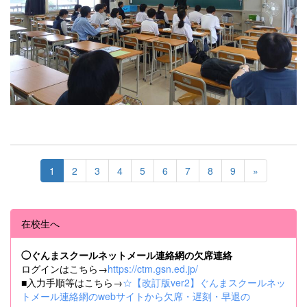
1
2
3
4
5
6
7
8
9
»
在校生へ
◯ぐんまスクールネットメール連絡網の欠席連絡
ログインはこちら→
https://ctm.gsn.ed.jp/
■入力手順等はこちら→
☆【改訂版ver2】ぐんまスクールネッ
トメール連絡網のwebサイトから欠席・遅刻・早退の