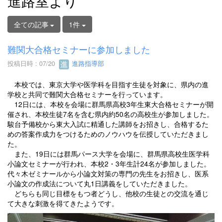
進路室より
全ての記事
1件
難関大合格セミナーに参加しました
投稿日時 : 07/20
進路指導部
本校では、東京大学や医学科を目指す生徒を対象に、県内の進
学校と共同で難関大合格セミナーを行っています。
12日には、本校を会場に群馬県高校3年生東大合格セミナーが開
催され、本校生徒7名を含む県内約50名の高校生が参加しました。
駿台予備校から東大入試に精通した講師をお招きし、合格するた
めの答案作成力をつけるためのノウハウを伝授していただきまし
た。
また、19日には群馬パース大学を会場に、群馬県高校生医学科
小論文セミナーが行われ、本校2・3年生計24名が参加しました。
代々木ゼミナールから小論文対策の専門の先生をお招きし、医系
小論文の作成法について丸1日講義をしていただきました。
どちらも同じ目標をもつ者どうし、他校の生徒との交流を通じ
て大きな刺激を得てきたようです。