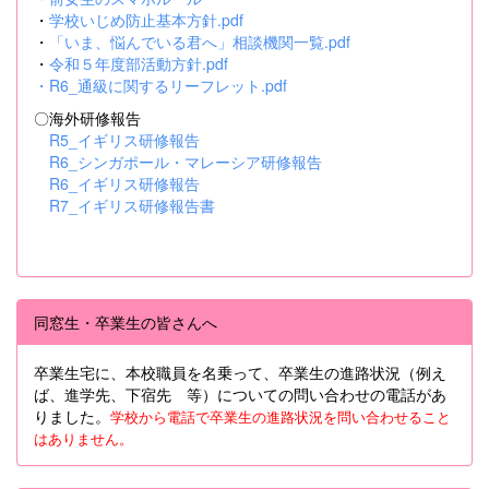
・
学校いじめ防止基本方針.pdf
・
「いま、悩んでいる君へ」相談機関一覧.pdf
・
令和５年度部活動方針.pdf
・
R6_通級に関するリーフレット.pdf
〇海外研修報告
R5_イギリス研修報告
R6_シンガポール・マレーシア研修報告
R6_イギリス研修報告
R7_イギリス研修報告書
同窓生・卒業生の皆さんへ
卒業生宅に、本校職員を名乗って、卒業生の進路状況（例え
ば、進学先、下宿先 等）についての問い合わせの電話があ
りました。
学校から電話で卒業生の進路状況を問い合わせること
はありません。