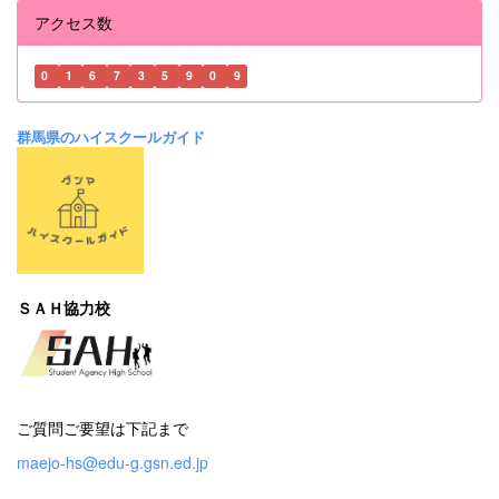
アクセス数
0
1
6
7
3
5
9
0
9
群馬県のハイスクールガイド
ＳＡＨ協力校
ご質問ご要望は下記まで
maejo-hs@edu-g.gsn.ed.jp