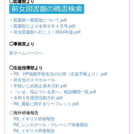
◯図書館より
・
図書館一般開放について.pdf
・
図書館だより令和６年４月号.pdf
・
前女図書館へ行こう！2024年版.pdf
◯事務室より
新ホームページへ
◯生徒指導部より
・
R5 HP掲載学校生活の心得（生徒手帳より）.pdf
・
前女生のスマホルール
・
学校いじめ防止基本方針.pdf
・
「いま、悩んでいる君へ」相談機関一覧.pdf
・
令和５年度部活動方針.pdf
・
R6_通級に関するリーフレット.pdf
〇海外研修報告
R5_イギリス研修報告
R6_シンガポール・マレーシア研修報告
R6_イギリス研修報告