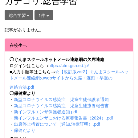
カテゴリ:総合学習
総合学習
1件
記事がありません。
在校生へ
◯ぐんまスクールネットメール連絡網の欠席連絡
ログインはこちら→
https://ctm.gsn.ed.jp/
■入力手順等はこちら→
☆【改訂版ver2】ぐんまスクールネッ
トメール連絡網のwebサイトから欠席・遅刻・早退の
連絡方法.pdf
◯保健室より
・
新型コロナウイルス感染症 児童生徒保護者通知
・
新型コロナウイルス感染症 児童生徒療養報告書
・
新インフルエンザ保護者通知.pdf
・
新インフルエンザにおける療養報告書（2024）.pdf
・
出席停止措置について（通知,治癒証明）.pdf
・
保健だより