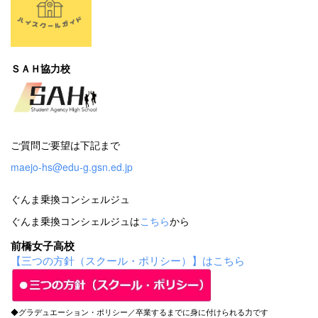
ＳＡＨ協力校
ご質問ご要望は下記まで
maejo-hs@edu-g.gsn.ed.jp
ぐんま乗換コンシェルジュ
ぐんま乗換コンシェルジュは
こちら
から
前橋女子高校
【三つの方針（スクール・ポリシー）】はこちら
◆グラデュエーション・ポリシー／卒業するまでに身に付けられる力です