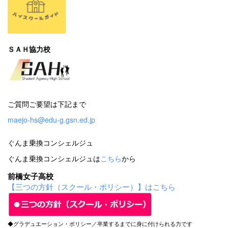
ＳＡＨ協力校
ご質問ご要望は下記まで
maejo-hs@edu-g.gsn.ed.jp
ぐんま乗換コンシェルジュ
ぐんま乗換コンシェルジュは
こちら
から
前橋女子高校
【三つの方針（スクール・ポリシー）】はこちら
◆グラデュエーション・ポリシー／卒業するまでに身に付けられる力です