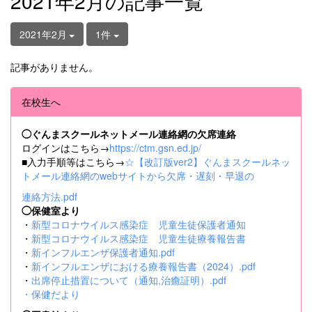
2021年2月の記事一覧
2021年2月
1件
記事がありません。
在校生へ
◯ぐんまスクールネットメール連絡網の欠席連絡
ログインはこちら→
https://ctm.gsn.ed.jp/
■入力手順等はこちら→
☆【改訂版ver2】ぐんまスクールネッ
トメール連絡網のwebサイトから欠席・遅刻・早退の
連絡方法.pdf
◯保健室より
・
新型コロナウイルス感染症 児童生徒保護者通知
・
新型コロナウイルス感染症 児童生徒療養報告書
・
新インフルエンザ保護者通知.pdf
・
新インフルエンザにおける療養報告書（2024）.pdf
・
出席停止措置について（通知,治癒証明）.pdf
・
保健だより