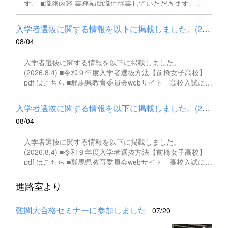
す。 ■職務内容 事務補助職に従事していただきます。
SSH（スーパーサイエンスハイスクール）事業にかかるパ
ソコンでの文書・資料作成、データ入力・整理事務、電話
入学者選抜に関する情報を以下に掲載しました。(2026.8.4) ■令和...
対応、書類の整理、その他事務補助業務全般 ■募集人数 １
08/04
名 ■募集対象 以下の条件を満たしている方 基本的なパソコ
ン操作（Word、Excelなど）ができる方 なお、以下に該当
入学者選抜に関する情報を以下に掲載しました。
する方は、応募できませんので御了承ください。 （1）地
(2026.8.4) ■令和９年度入学者選抜方法【前橋女子高校】
方公務員法第16条に該当する者（以下のいずれかに該当す
pdf はこちら ■群馬県教育委員会webサイト 高校入試に関
る人） ・禁錮以上の刑に処せられ、その執行を終わるまで
するページはこちら
又は執行を受けることがなくなるまでの者 ・群馬県職員と
して懲戒免職の処分を受け、当該処分の日から2年を経過
入学者選抜に関する情報を以下に掲載しました。(2026.8.4) ■令和...
しない者 ・人事委員会又は公平委員会の委員の職にあっ
08/04
て、地方公務員法第60条から第63条までに規定する罪を犯
し、刑に処せられた者 ・日本国憲法又はその下に成立した
入学者選抜に関する情報を以下に掲載しました。
政府を暴力で破壊することを主張する政党その他の団体を
(2026.8.4) ■令和９年度入学者選抜方法【前橋女子高校】
結成し、又はこれに加入した者 （2）平成11年改正前の民
pdf はこちら ■群馬県教育委員会webサイト 高校入試に関
法の規定による準禁治産の宣告を受けている者（心...
するページはこちら
進路室より
難関大合格セミナーに参加しました
07/20