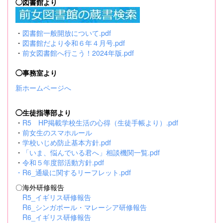
◯図書館より
・
図書館一般開放について.pdf
・
図書館だより令和６年４月号.pdf
・
前女図書館へ行こう！2024年版.pdf
◯事務室より
新ホームページへ
◯生徒指導部より
・
R5 HP掲載学校生活の心得（生徒手帳より）.pdf
・
前女生のスマホルール
・
学校いじめ防止基本方針.pdf
・
「いま、悩んでいる君へ」相談機関一覧.pdf
・
令和５年度部活動方針.pdf
・
R6_通級に関するリーフレット.pdf
〇海外研修報告
R5_イギリス研修報告
R6_シンガポール・マレーシア研修報告
R6_イギリス研修報告