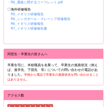
・
R6_通級に関するリーフレット.pdf
〇海外研修報告
R5_イギリス研修報告
R6_シンガポール・マレーシア研修報告
R6_イギリス研修報告
R7_イギリス研修報告書
同窓生・卒業生の皆さんへ
卒業生宅に、本校職員を名乗って、卒業生の進路状況（例え
ば、進学先、下宿先 等）についての問い合わせの電話があ
りました。
学校から電話で卒業生の進路状況を問い合わせること
はありません。
アクセス数
0
1
6
7
3
5
8
3
2