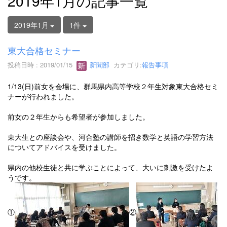
2019年1月の記事一覧
2019年1月
1件
東大合格セミナー
投稿日時 : 2019/01/15
新聞部
カテゴリ:
報告事項
1/13(日)前女を会場に、群馬県内高等学校２年生対象東大合格セミ
ナーが行われました。
前女の２年生からも希望者が参加しました。
東大生との座談会や、河合塾の講師を招き数学と英語の学習方法
についてアドバイスを受けました。
県内の他校生徒と共に学ぶことによって、大いに刺激を受けたよ
うです。
①
②