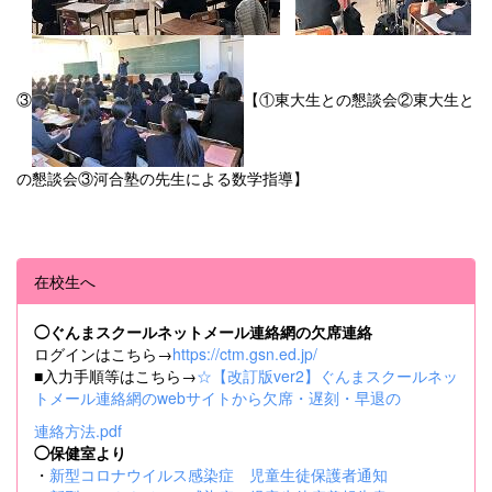
③
【①東大生との懇談会②東大生と
の懇談会③河合塾の先生による数学指導】
在校生へ
◯ぐんまスクールネットメール連絡網の欠席連絡
ログインはこちら→
https://ctm.gsn.ed.jp/
■入力手順等はこちら→
☆【改訂版ver2】ぐんまスクールネッ
トメール連絡網のwebサイトから欠席・遅刻・早退の
連絡方法.pdf
◯保健室より
・
新型コロナウイルス感染症 児童生徒保護者通知