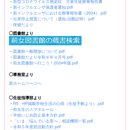
・
新型コロナウイルス感染症 児童生徒療養報告書
・
新インフルエンザ保護者通知.pdf
・
新インフルエンザにおける療養報告書（2024）.pdf
・
出席停止措置について（通知,治癒証明）.pdf
・
保健だより
◯図書館より
・
図書館一般開放について.pdf
・
図書館だより令和６年４月号.pdf
・
前女図書館へ行こう！2024年版.pdf
◯事務室より
新ホームページへ
◯生徒指導部より
・
R5 HP掲載学校生活の心得（生徒手帳より）.pdf
・
前女生のスマホルール
・
学校いじめ防止基本方針.pdf
・
「いま、悩んでいる君へ」相談機関一覧.pdf
・
令和５年度部活動方針.pdf