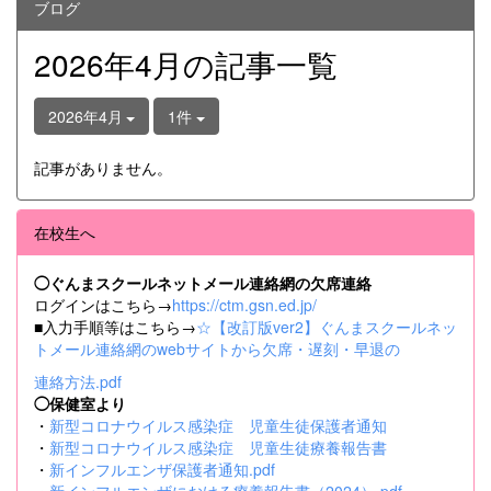
ブログ
2026年4月の記事一覧
2026年4月
1件
記事がありません。
在校生へ
◯ぐんまスクールネットメール連絡網の欠席連絡
ログインはこちら→
https://ctm.gsn.ed.jp/
■入力手順等はこちら→
☆【改訂版ver2】ぐんまスクールネッ
トメール連絡網のwebサイトから欠席・遅刻・早退の
連絡方法.pdf
◯保健室より
・
新型コロナウイルス感染症 児童生徒保護者通知
・
新型コロナウイルス感染症 児童生徒療養報告書
・
新インフルエンザ保護者通知.pdf