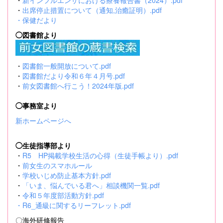
・
新インフルエンザにおける療養報告書（2024）.pdf
・
出席停止措置について（通知,治癒証明）.pdf
・
保健だより
◯図書館より
・
図書館一般開放について.pdf
・
図書館だより令和６年４月号.pdf
・
前女図書館へ行こう！2024年版.pdf
◯事務室より
新ホームページへ
◯生徒指導部より
・
R5 HP掲載学校生活の心得（生徒手帳より）.pdf
・
前女生のスマホルール
・
学校いじめ防止基本方針.pdf
・
「いま、悩んでいる君へ」相談機関一覧.pdf
・
令和５年度部活動方針.pdf
・
R6_通級に関するリーフレット.pdf
〇海外研修報告