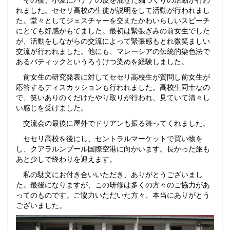
れました。セセリ高校の生徒が説明をして活動が行われまし
た。堂々としてジェスチャーを交えたかわいらしいスピーチ
にとても好感がもてました。最初は緊張ぎみの前女生でした
が、活動をしながらの交流によって緊張感もとれ微笑ましい
交流が行われました。他にも、マレーシアの伝統的染色法で
あるバティックというろうけつ染めを経験しました。
前女生の研究発表に対してセセリ高校生が質問し前女生が
応答するディスカッションも行われました。高校生同士なの
で、笑いありのくだけたやり取りが行われ、見ていて清々し
い感じを受けました。
交流会の最後に屋外でドリアンも振る舞ってくれました。
セセリ高校を後にし、セントラルマーケットで買い物を
し、クアラルンプール国際空港に向かいます。長かった旅も
あと少しで終わりを迎えます。
私の駄文にお付き合いいただき、ありがとうございまし
た。最後になりますが、この研修は多くの方々のご協力があ
ってのものです。ご協力いただいた方々、本当にありがとう
ございました。