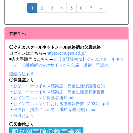
1
2
3
4
5
6
7
»
在校生へ
◯ぐんまスクールネットメール連絡網の欠席連絡
ログインはこちら→
https://ctm.gsn.ed.jp/
■入力手順等はこちら→
☆【改訂版ver2】ぐんまスクールネッ
トメール連絡網のwebサイトから欠席・遅刻・早退の
連絡方法.pdf
◯保健室より
・
新型コロナウイルス感染症 児童生徒保護者通知
・
新型コロナウイルス感染症 児童生徒療養報告書
・
新インフルエンザ保護者通知.pdf
・
新インフルエンザにおける療養報告書（2024）.pdf
・
出席停止措置について（通知,治癒証明）.pdf
・
保健だより
◯図書館より