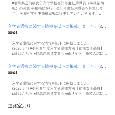
■群馬県立前橋女子高等学校会計年度任用職員（事務補助
職）の募集 事務補助を行う会計年度任用職員を募集しま
す。 ■職務内容 事務補助職に従事していただきます。
SSH（スーパーサイエンスハイスクール）事業にかかるパ
ソコンでの文書・資料作成、データ入力・整理事務、電話
入学者選抜に関する情報を以下に掲載しました。(2026.8.4) ■令和...
対応、書類の整理、その他事務補助業務全般 ■募集人数 １
08/04
名 ■募集対象 以下の条件を満たしている方 基本的なパソコ
ン操作（Word、Excelなど）ができる方 なお、以下に該当
入学者選抜に関する情報を以下に掲載しました。
する方は、応募できませんので御了承ください。 （1）地
(2026.8.4) ■令和９年度入学者選抜方法【前橋女子高校】
方公務員法第16条に該当する者（以下のいずれかに該当す
pdf はこちら ■群馬県教育委員会webサイト 高校入試に関
る人） ・禁錮以上の刑に処せられ、その執行を終わるまで
するページはこちら
又は執行を受けることがなくなるまでの者 ・群馬県職員と
して懲戒免職の処分を受け、当該処分の日から2年を経過
入学者選抜に関する情報を以下に掲載しました。(2026.8.4) ■令和...
しない者 ・人事委員会又は公平委員会の委員の職にあっ
08/04
て、地方公務員法第60条から第63条までに規定する罪を犯
し、刑に処せられた者 ・日本国憲法又はその下に成立した
入学者選抜に関する情報を以下に掲載しました。
政府を暴力で破壊することを主張する政党その他の団体を
(2026.8.4) ■令和９年度入学者選抜方法【前橋女子高校】
結成し、又はこれに加入した者 （2）平成11年改正前の民
pdf はこちら ■群馬県教育委員会webサイト 高校入試に関
法の規定による準禁治産の宣告を受けている者（心...
するページはこちら
進路室より