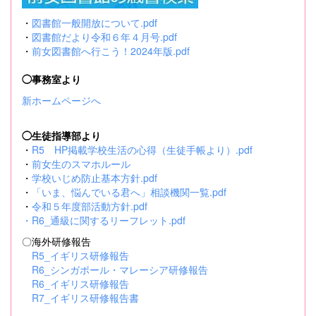
・
図書館一般開放について.pdf
・
図書館だより令和６年４月号.pdf
・
前女図書館へ行こう！2024年版.pdf
◯事務室より
新ホームページへ
◯生徒指導部より
・
R5 HP掲載学校生活の心得（生徒手帳より）.pdf
・
前女生のスマホルール
・
学校いじめ防止基本方針.pdf
・
「いま、悩んでいる君へ」相談機関一覧.pdf
・
令和５年度部活動方針.pdf
・
R6_通級に関するリーフレット.pdf
〇海外研修報告
R5_イギリス研修報告
R6_シンガポール・マレーシア研修報告
R6_イギリス研修報告
R7_イギリス研修報告書