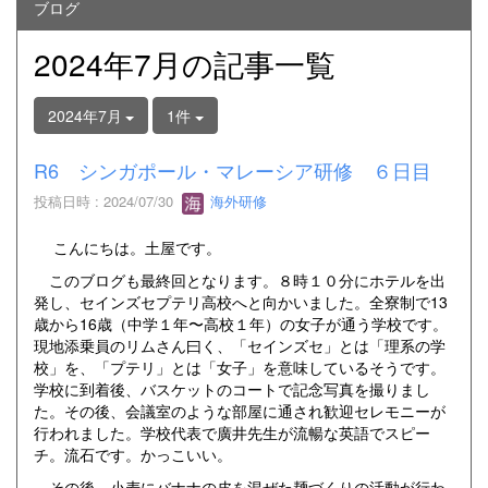
ブログ
2024年7月の記事一覧
2024年7月
1件
R6 シンガポール・マレーシア研修 ６日目
投稿日時 : 2024/07/30
海外研修
こんにちは。土屋です。
このブログも最終回となります。８時１０分にホテルを出
発し、セインズセプテリ高校へと向かいました。全寮制で13
歳から16歳（中学１年〜高校１年）の女子が通う学校です。
現地添乗員のリムさん曰く、「セインズセ」とは「理系の学
校」を、「プテリ」とは「女子」を意味しているそうです。
学校に到着後、バスケットのコートで記念写真を撮りまし
た。その後、会議室のような部屋に通され歓迎セレモニーが
行われました。学校代表で廣井先生が流暢な英語でスピー
チ。流石です。かっこいい。
その後、小麦にバナナの皮を混ぜた麺づくりの活動が行わ