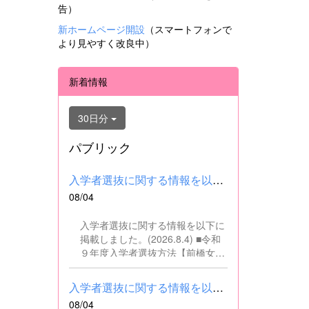
告）
新ホームページ開設
（スマートフォンで
より見やすく改良中）
新着情報
30日分
パブリック
入学者選抜に関する情報を以下に掲載しました。(2026.8.4) ■令和...
08/04
入学者選抜に関する情報を以下に
掲載しました。(2026.8.4) ■令和
９年度入学者選抜方法【前橋女子
高校】pdf はこちら ■群馬県教育
委員会webサイト 高校入試に関
入学者選抜に関する情報を以下に掲載しました。(2026.8.4) ■令和...
するページはこちら
08/04