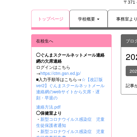
〒371
トップページ
学校概要
事務室よ
在校生へ
ブロ
2
◯ぐんまスクールネットメール連絡
網の欠席連絡
ログインはこちら
20
→
https://ctm.gsn.ed.jp/
■入力手順等はこちら→
☆【改訂版
ver2】ぐんまスクールネットメール
記事
連絡網のwebサイトから欠席・遅
刻・早退の
連絡方法.pdf
◯保健室より
・
新型コロナウイルス感染症 児童
生徒保護者通知
・
新型コロナウイルス感染症 児童