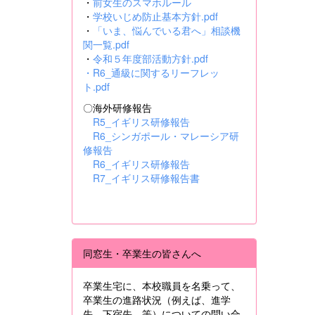
・
前女生のスマホルール
・
学校いじめ防止基本方針.pdf
・
「いま、悩んでいる君へ」相談機
関一覧.pdf
・
令和５年度部活動方針.pdf
・
R6_通級に関するリーフレッ
ト.pdf
〇海外研修報告
R5_イギリス研修報告
R6_シンガポール・マレーシア研
修報告
R6_イギリス研修報告
R7_イギリス研修報告書
同窓生・卒業生の皆さんへ
卒業生宅に、本校職員を名乗って、
卒業生の進路状況（例えば、進学
先、下宿先 等）についての問い合