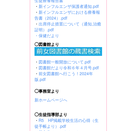
生徒療養報告書
・
新インフルエンザ保護者通知.pdf
・
新インフルエンザにおける療養報
告書（2024）.pdf
・
出席停止措置について（通知,治癒
証明）.pdf
・
保健だより
◯図書館より
・
図書館一般開放について.pdf
・
図書館だより令和６年４月号.pdf
・
前女図書館へ行こう！2024年
版.pdf
◯事務室より
新ホームページへ
◯生徒指導部より
・
R5 HP掲載学校生活の心得（生
徒手帳より）.pdf