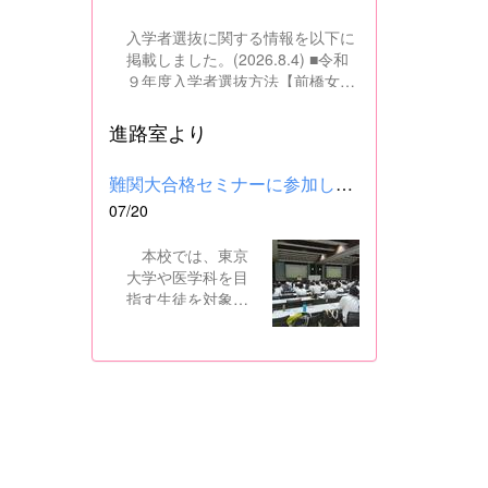
入学者選抜に関する情報を以下に
掲載しました。(2026.8.4) ■令和
９年度入学者選抜方法【前橋女子
高校】pdf はこちら ■群馬県教育
委員会webサイト 高校入試に関
進路室より
するページはこちら
難関大合格セミナーに参加しました
07/20
本校では、東京
大学や医学科を目
指す生徒を対象
に、県内の進学校
と共同で難関大合
格セミナーを行っ
ています。 12日
には、本校を会場
に群馬県高校3年生
東大合格セミナー
が開催され、本校