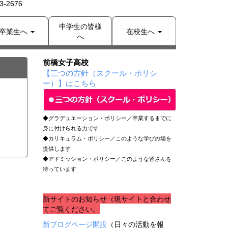
-2676
中学生の皆様
卒業生へ
在校生へ
へ
前橋女子高校
【三つの方針（スクール・ポリシ
ー）】はこちら
◆グラデュエーション・ポリシー／卒業するまでに
身に付けられる力です
◆カリキュラム・ポリシー／このような学びの場を
提供します
◆アドミッション・ポリシー／このような皆さんを
待っています
新サイトのお知らせ（現サイトと合わせ
てご覧ください。
新ブログページ開設
（日々の活動を報