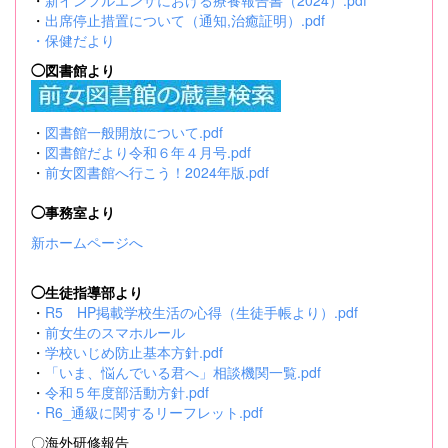
・
新インフルエンザにおける療養報告書（2024）.pdf
・
出席停止措置について（通知,治癒証明）.pdf
・
保健だより
◯図書館より
・
図書館一般開放について.pdf
・
図書館だより令和６年４月号.pdf
・
前女図書館へ行こう！2024年版.pdf
◯事務室より
新ホームページへ
◯生徒指導部より
・
R5 HP掲載学校生活の心得（生徒手帳より）.pdf
・
前女生のスマホルール
・
学校いじめ防止基本方針.pdf
・
「いま、悩んでいる君へ」相談機関一覧.pdf
・
令和５年度部活動方針.pdf
・
R6_通級に関するリーフレット.pdf
〇海外研修報告