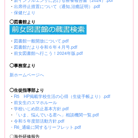
・
新インフルエンザにおける療養報告書（2024）.pdf
・
出席停止措置について（通知,治癒証明）.pdf
・
保健だより
◯図書館より
・
図書館一般開放について.pdf
・
図書館だより令和６年４月号.pdf
・
前女図書館へ行こう！2024年版.pdf
◯事務室より
新ホームページへ
◯生徒指導部より
・
R5 HP掲載学校生活の心得（生徒手帳より）.pdf
・
前女生のスマホルール
・
学校いじめ防止基本方針.pdf
・
「いま、悩んでいる君へ」相談機関一覧.pdf
・
令和５年度部活動方針.pdf
・
R6_通級に関するリーフレット.pdf
〇海外研修報告