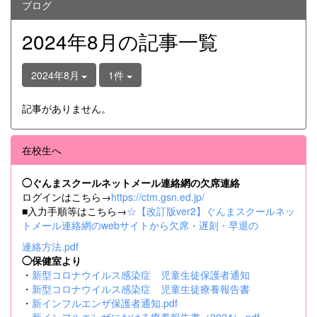
ブログ
2024年8月の記事一覧
2024年8月
1件
記事がありません。
在校生へ
◯ぐんまスクールネットメール連絡網の欠席連絡
ログインはこちら→
https://ctm.gsn.ed.jp/
■入力手順等はこちら→
☆【改訂版ver2】ぐんまスクールネッ
トメール連絡網のwebサイトから欠席・遅刻・早退の
連絡方法.pdf
◯保健室より
・
新型コロナウイルス感染症 児童生徒保護者通知
・
新型コロナウイルス感染症 児童生徒療養報告書
・
新インフルエンザ保護者通知.pdf