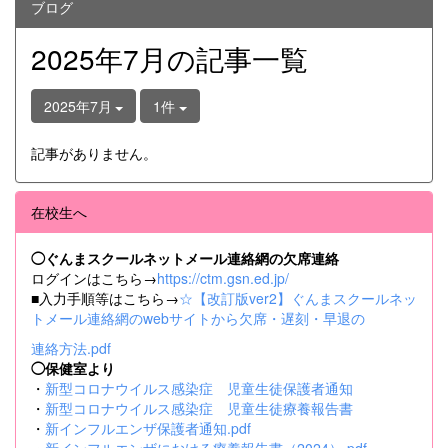
ブログ
2025年7月の記事一覧
2025年7月
1件
記事がありません。
在校生へ
◯ぐんまスクールネットメール連絡網の欠席連絡
ログインはこちら→
https://ctm.gsn.ed.jp/
■入力手順等はこちら→
☆【改訂版ver2】ぐんまスクールネッ
トメール連絡網のwebサイトから欠席・遅刻・早退の
連絡方法.pdf
◯保健室より
・
新型コロナウイルス感染症 児童生徒保護者通知
・
新型コロナウイルス感染症 児童生徒療養報告書
・
新インフルエンザ保護者通知.pdf