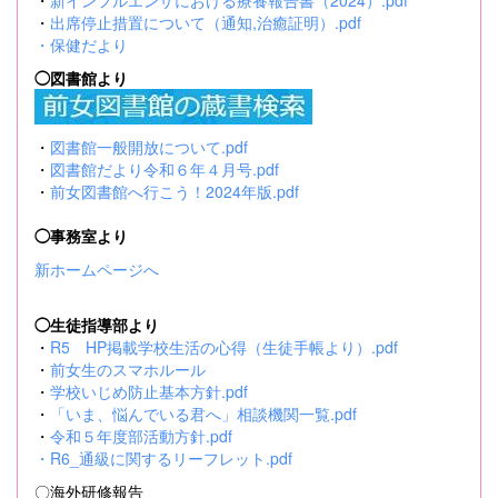
・
新インフルエンザにおける療養報告書（2024）.pdf
・
出席停止措置について（通知,治癒証明）.pdf
・
保健だより
◯図書館より
・
図書館一般開放について.pdf
・
図書館だより令和６年４月号.pdf
・
前女図書館へ行こう！2024年版.pdf
◯事務室より
新ホームページへ
◯生徒指導部より
・
R5 HP掲載学校生活の心得（生徒手帳より）.pdf
・
前女生のスマホルール
・
学校いじめ防止基本方針.pdf
・
「いま、悩んでいる君へ」相談機関一覧.pdf
・
令和５年度部活動方針.pdf
・
R6_通級に関するリーフレット.pdf
〇海外研修報告