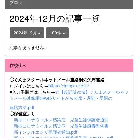
ブログ
2024年12月の記事一覧
2024年12月
100件
記事がありません。
在校生へ
◯ぐんまスクールネットメール連絡網の欠席連絡
ログインはこちら→
https://ctm.gsn.ed.jp/
■入力手順等はこちら→
☆【改訂版ver2】ぐんまスクールネッ
トメール連絡網のwebサイトから欠席・遅刻・早退の
連絡方法.pdf
◯保健室より
・
新型コロナウイルス感染症 児童生徒保護者通知
・
新型コロナウイルス感染症 児童生徒療養報告書
・
新インフルエンザ保護者通知.pdf