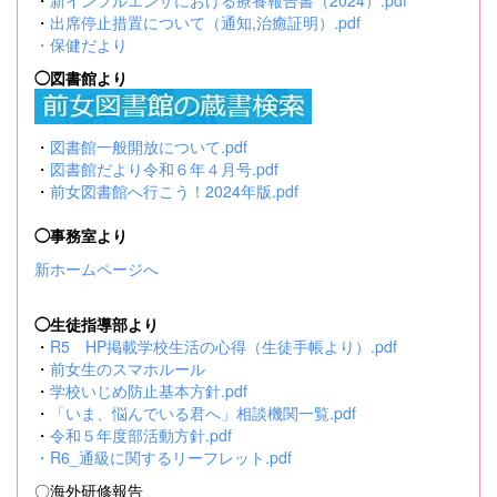
・
新インフルエンザにおける療養報告書（2024）.pdf
・
出席停止措置について（通知,治癒証明）.pdf
・
保健だより
◯図書館より
・
図書館一般開放について.pdf
・
図書館だより令和６年４月号.pdf
・
前女図書館へ行こう！2024年版.pdf
◯事務室より
新ホームページへ
◯生徒指導部より
・
R5 HP掲載学校生活の心得（生徒手帳より）.pdf
・
前女生のスマホルール
・
学校いじめ防止基本方針.pdf
・
「いま、悩んでいる君へ」相談機関一覧.pdf
・
令和５年度部活動方針.pdf
・
R6_通級に関するリーフレット.pdf
〇海外研修報告