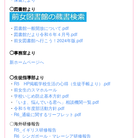
◯図書館より
・
図書館一般開放について.pdf
・
図書館だより令和６年４月号.pdf
・
前女図書館へ行こう！2024年版.pdf
◯事務室より
新ホームページへ
◯生徒指導部より
・
R5 HP掲載学校生活の心得（生徒手帳より）.pdf
・
前女生のスマホルール
・
学校いじめ防止基本方針.pdf
・
「いま、悩んでいる君へ」相談機関一覧.pdf
・
令和５年度部活動方針.pdf
・
R6_通級に関するリーフレット.pdf
〇海外研修報告
R5_イギリス研修報告
R6_シンガポール・マレーシア研修報告