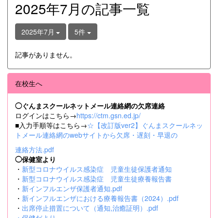
2025年7月の記事一覧
2025年7月
5件
記事がありません。
在校生へ
◯ぐんまスクールネットメール連絡網の欠席連絡
ログインはこちら→
https://ctm.gsn.ed.jp/
■入力手順等はこちら→
☆【改訂版ver2】ぐんまスクールネッ
トメール連絡網のwebサイトから欠席・遅刻・早退の
連絡方法.pdf
◯保健室より
・
新型コロナウイルス感染症 児童生徒保護者通知
・
新型コロナウイルス感染症 児童生徒療養報告書
・
新インフルエンザ保護者通知.pdf
・
新インフルエンザにおける療養報告書（2024）.pdf
・
出席停止措置について（通知,治癒証明）.pdf
・
保健だより