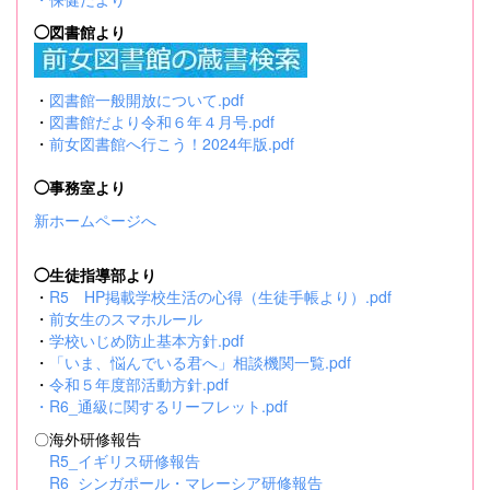
◯図書館より
・
図書館一般開放について.pdf
・
図書館だより令和６年４月号.pdf
・
前女図書館へ行こう！2024年版.pdf
◯事務室より
新ホームページへ
◯生徒指導部より
・
R5 HP掲載学校生活の心得（生徒手帳より）.pdf
・
前女生のスマホルール
・
学校いじめ防止基本方針.pdf
・
「いま、悩んでいる君へ」相談機関一覧.pdf
・
令和５年度部活動方針.pdf
・
R6_通級に関するリーフレット.pdf
〇海外研修報告
R5_イギリス研修報告
R6_シンガポール・マレーシア研修報告