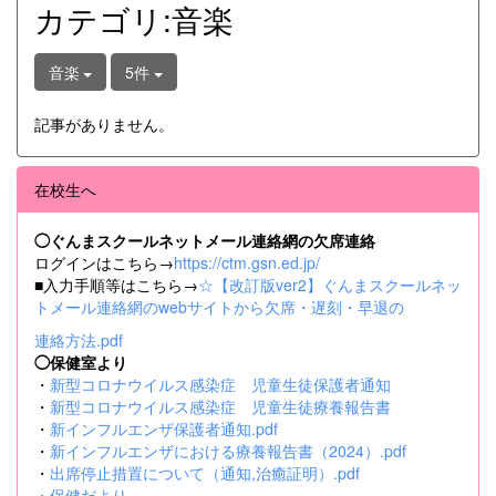
カテゴリ:音楽
音楽
5件
記事がありません。
在校生へ
◯ぐんまスクールネットメール連絡網の欠席連絡
ログインはこちら→
https://ctm.gsn.ed.jp/
■入力手順等はこちら→
☆【改訂版ver2】ぐんまスクールネッ
トメール連絡網のwebサイトから欠席・遅刻・早退の
連絡方法.pdf
◯保健室より
・
新型コロナウイルス感染症 児童生徒保護者通知
・
新型コロナウイルス感染症 児童生徒療養報告書
・
新インフルエンザ保護者通知.pdf
・
新インフルエンザにおける療養報告書（2024）.pdf
・
出席停止措置について（通知,治癒証明）.pdf
・
保健だより