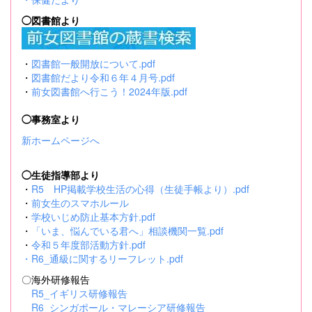
◯図書館より
・
図書館一般開放について.pdf
・
図書館だより令和６年４月号.pdf
・
前女図書館へ行こう！2024年版.pdf
◯事務室より
新ホームページへ
◯生徒指導部より
・
R5 HP掲載学校生活の心得（生徒手帳より）.pdf
・
前女生のスマホルール
・
学校いじめ防止基本方針.pdf
・
「いま、悩んでいる君へ」相談機関一覧.pdf
・
令和５年度部活動方針.pdf
・
R6_通級に関するリーフレット.pdf
〇海外研修報告
R5_イギリス研修報告
R6_シンガポール・マレーシア研修報告