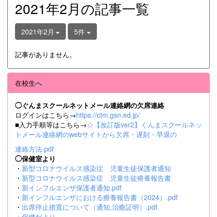
2021年2月の記事一覧
2021年2月
5件
記事がありません。
在校生へ
◯ぐんまスクールネットメール連絡網の欠席連絡
ログインはこちら→
https://ctm.gsn.ed.jp/
■入力手順等はこちら→
☆【改訂版ver2】ぐんまスクールネッ
トメール連絡網のwebサイトから欠席・遅刻・早退の
連絡方法.pdf
◯保健室より
・
新型コロナウイルス感染症 児童生徒保護者通知
・
新型コロナウイルス感染症 児童生徒療養報告書
・
新インフルエンザ保護者通知.pdf
・
新インフルエンザにおける療養報告書（2024）.pdf
・
出席停止措置について（通知,治癒証明）.pdf
・
保健だより