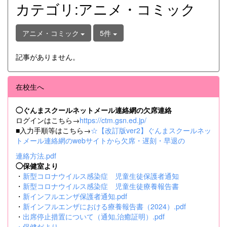
カテゴリ:アニメ・コミック
アニメ・コミック
5件
記事がありません。
在校生へ
◯ぐんまスクールネットメール連絡網の欠席連絡
ログインはこちら→
https://ctm.gsn.ed.jp/
■入力手順等はこちら→
☆【改訂版ver2】ぐんまスクールネッ
トメール連絡網のwebサイトから欠席・遅刻・早退の
連絡方法.pdf
◯保健室より
・
新型コロナウイルス感染症 児童生徒保護者通知
・
新型コロナウイルス感染症 児童生徒療養報告書
・
新インフルエンザ保護者通知.pdf
・
新インフルエンザにおける療養報告書（2024）.pdf
・
出席停止措置について（通知,治癒証明）.pdf
・
保健だより