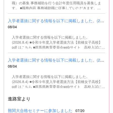
職）の募集 事務補助を行う会計年度任用職員を募集しま
す。 ■職務内容 事務補助職に従事していただきます。
SSH（スーパーサイエンスハイスクール）事業にかかるパ
ソコンでの文書・資料作成、データ入力・整理事務、電話
入学者選抜に関する情報を以下に掲載しました。(2026.8.4) ■令和...
対応、書類の整理、その他事務補助業務全般 ■募集人数 １
08/04
名 ■募集対象 以下の条件を満たしている方 基本的なパソコ
ン操作（Word、Excelなど）ができる方 なお、以下に該当
入学者選抜に関する情報を以下に掲載しました。
する方は、応募できませんので御了承ください。 （1）地
(2026.8.4) ■令和９年度入学者選抜方法【前橋女子高校】
方公務員法第16条に該当する者（以下のいずれかに該当す
pdf はこちら ■群馬県教育委員会webサイト 高校入試に関
る人） ・禁錮以上の刑に処せられ、その執行を終わるまで
するページはこちら
又は執行を受けることがなくなるまでの者 ・群馬県職員と
して懲戒免職の処分を受け、当該処分の日から2年を経過
入学者選抜に関する情報を以下に掲載しました。(2026.8.4) ■令和...
しない者 ・人事委員会又は公平委員会の委員の職にあっ
08/04
て、地方公務員法第60条から第63条までに規定する罪を犯
し、刑に処せられた者 ・日本国憲法又はその下に成立した
入学者選抜に関する情報を以下に掲載しました。
政府を暴力で破壊することを主張する政党その他の団体を
(2026.8.4) ■令和９年度入学者選抜方法【前橋女子高校】
結成し、又はこれに加入した者 （2）平成11年改正前の民
pdf はこちら ■群馬県教育委員会webサイト 高校入試に関
法の規定による準禁治産の宣告を受けている者（心...
するページはこちら
進路室より
難関大合格セミナーに参加しました
07/20