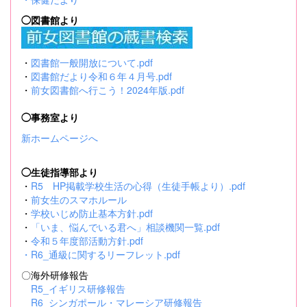
◯図書館より
・
図書館一般開放について.pdf
・
図書館だより令和６年４月号.pdf
・
前女図書館へ行こう！2024年版.pdf
◯事務室より
新ホームページへ
◯生徒指導部より
・
R5 HP掲載学校生活の心得（生徒手帳より）.pdf
・
前女生のスマホルール
・
学校いじめ防止基本方針.pdf
・
「いま、悩んでいる君へ」相談機関一覧.pdf
・
令和５年度部活動方針.pdf
・
R6_通級に関するリーフレット.pdf
〇海外研修報告
R5_イギリス研修報告
R6_シンガポール・マレーシア研修報告