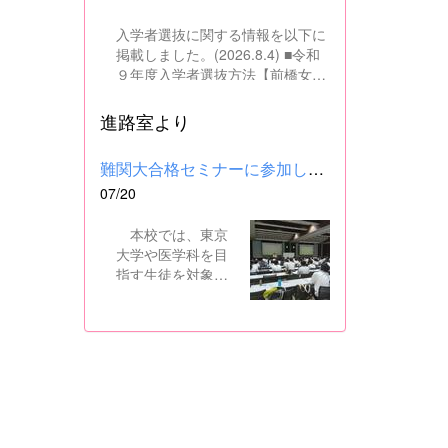
入学者選抜に関する情報を以下に
掲載しました。(2026.8.4) ■令和
９年度入学者選抜方法【前橋女子
高校】pdf はこちら ■群馬県教育
委員会webサイト 高校入試に関
進路室より
するページはこちら
難関大合格セミナーに参加しました
07/20
本校では、東京
大学や医学科を目
指す生徒を対象
に、県内の進学校
と共同で難関大合
格セミナーを行っ
ています。 12日
には、本校を会場
に群馬県高校3年生
東大合格セミナー
が開催され、本校