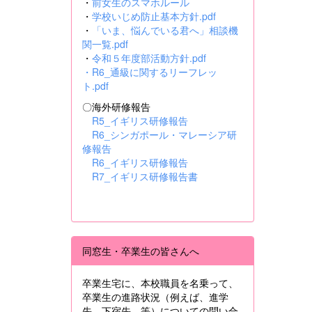
・
前女生のスマホルール
・
学校いじめ防止基本方針.pdf
・
「いま、悩んでいる君へ」相談機
関一覧.pdf
・
令和５年度部活動方針.pdf
・
R6_通級に関するリーフレッ
ト.pdf
〇海外研修報告
R5_イギリス研修報告
R6_シンガポール・マレーシア研
修報告
R6_イギリス研修報告
R7_イギリス研修報告書
同窓生・卒業生の皆さんへ
卒業生宅に、本校職員を名乗って、
卒業生の進路状況（例えば、進学
先、下宿先 等）についての問い合