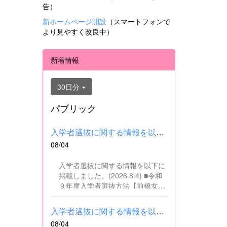
告）
新ホームページ開設
（スマートフォンで
より見やすく改良中）
新着情報
30日分
パブリック
入学者選抜に関する情報を以下に掲載しました。(2026.8.4) ■令和...
08/04
入学者選抜に関する情報を以下に
掲載しました。(2026.8.4) ■令和
９年度入学者選抜方法【前橋女子
高校】pdf はこちら ■群馬県教育
委員会webサイト 高校入試に関
入学者選抜に関する情報を以下に掲載しました。(2026.8.4) ■令和...
するページはこちら
08/04