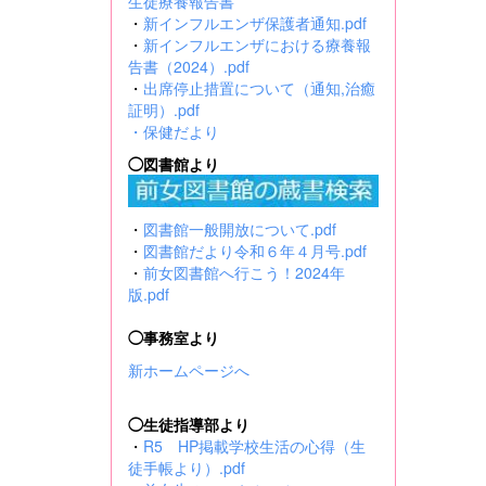
生徒療養報告書
・
新インフルエンザ保護者通知.pdf
・
新インフルエンザにおける療養報
告書（2024）.pdf
・
出席停止措置について（通知,治癒
証明）.pdf
・
保健だより
◯図書館より
・
図書館一般開放について.pdf
・
図書館だより令和６年４月号.pdf
・
前女図書館へ行こう！2024年
版.pdf
◯事務室より
新ホームページへ
◯生徒指導部より
・
R5 HP掲載学校生活の心得（生
徒手帳より）.pdf