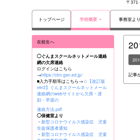
〒371
トップページ
学校概要
事務室よ
在校生へ
2
◯ぐんまスクールネットメール連絡
20
網の欠席連絡
ログインはこちら
記事
→
https://ctm.gsn.ed.jp/
■入力手順等はこちら→
☆【改訂版
ver2】ぐんまスクールネットメール
連絡網のwebサイトから欠席・遅
刻・早退の
連絡方法.pdf
◯保健室より
・
新型コロナウイルス感染症 児童
生徒保護者通知
・
新型コロナウイルス感染症 児童