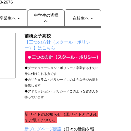
-2676
中学生の皆様
卒業生へ
在校生へ
へ
前橋女子高校
【三つの方針（スクール・ポリシ
ー）】はこちら
◆グラデュエーション・ポリシー／卒業するまでに
身に付けられる力です
◆カリキュラム・ポリシー／このような学びの場を
提供します
◆アドミッション・ポリシー／このような皆さんを
待っています
新サイトのお知らせ（現サイトと合わせ
てご覧ください。
新ブログページ開設
（日々の活動を報