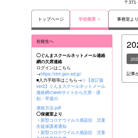
〒371
トップページ
学校概要
事務室よ
在校生へ
2
◯ぐんまスクールネットメール連絡
20
網の欠席連絡
ログインはこちら
記事
→
https://ctm.gsn.ed.jp/
■入力手順等はこちら→
☆【改訂版
ver2】ぐんまスクールネットメール
連絡網のwebサイトから欠席・遅
刻・早退の
連絡方法.pdf
◯保健室より
・
新型コロナウイルス感染症 児童
生徒保護者通知
・
新型コロナウイルス感染症 児童