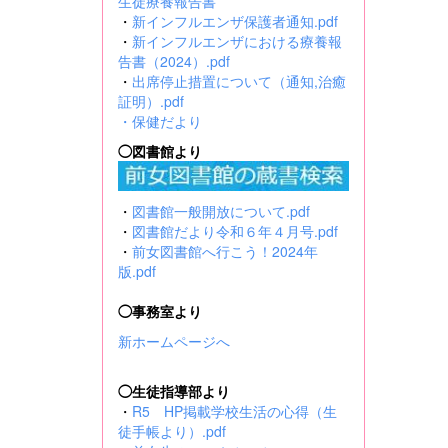
生徒療養報告書
・
新インフルエンザ保護者通知.pdf
・
新インフルエンザにおける療養報
告書（2024）.pdf
・
出席停止措置について（通知,治癒
証明）.pdf
・
保健だより
◯図書館より
・
図書館一般開放について.pdf
・
図書館だより令和６年４月号.pdf
・
前女図書館へ行こう！2024年
版.pdf
◯事務室より
新ホームページへ
◯生徒指導部より
・
R5 HP掲載学校生活の心得（生
徒手帳より）.pdf