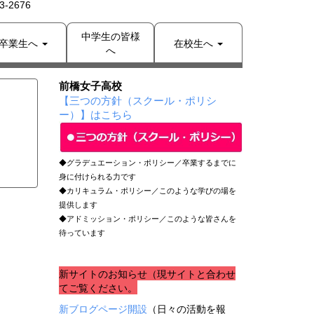
-2676
中学生の皆様
卒業生へ
在校生へ
へ
前橋女子高校
【三つの方針（スクール・ポリシ
ー）】はこちら
◆グラデュエーション・ポリシー／卒業するまでに
身に付けられる力です
◆カリキュラム・ポリシー／このような学びの場を
提供します
◆アドミッション・ポリシー／このような皆さんを
待っています
新サイトのお知らせ（現サイトと合わせ
てご覧ください。
新ブログページ開設
（日々の活動を報