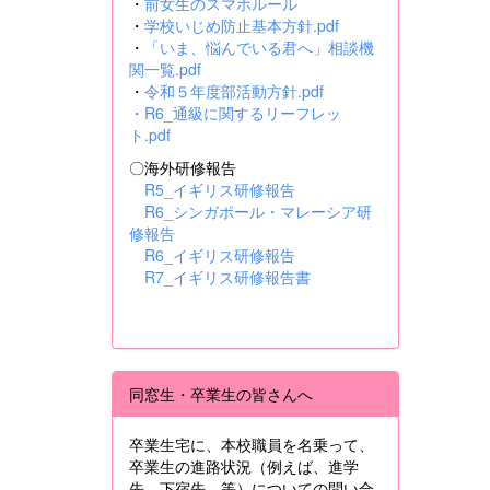
・
前女生のスマホルール
・
学校いじめ防止基本方針.pdf
・
「いま、悩んでいる君へ」相談機
関一覧.pdf
・
令和５年度部活動方針.pdf
・
R6_通級に関するリーフレッ
ト.pdf
〇海外研修報告
R5_イギリス研修報告
R6_シンガポール・マレーシア研
修報告
R6_イギリス研修報告
R7_イギリス研修報告書
同窓生・卒業生の皆さんへ
卒業生宅に、本校職員を名乗って、
卒業生の進路状況（例えば、進学
先、下宿先 等）についての問い合