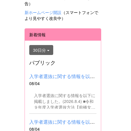
告）
新ホームページ開設
（スマートフォンで
より見やすく改良中）
新着情報
30日分
パブリック
入学者選抜に関する情報を以下に掲載しました。(2026.8.4) ■令和...
08/04
入学者選抜に関する情報を以下に
掲載しました。(2026.8.4) ■令和
９年度入学者選抜方法【前橋女子
高校】pdf はこちら ■群馬県教育
委員会webサイト 高校入試に関
入学者選抜に関する情報を以下に掲載しました。(2026.8.4) ■令和...
するページはこちら
08/04