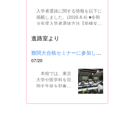
入学者選抜に関する情報を以下に
掲載しました。(2026.8.4) ■令和
９年度入学者選抜方法【前橋女子
高校】pdf はこちら ■群馬県教育
委員会webサイト 高校入試に関
進路室より
するページはこちら
難関大合格セミナーに参加しました
07/20
本校では、東京
大学や医学科を目
指す生徒を対象
に、県内の進学校
と共同で難関大合
格セミナーを行っ
ています。 12日
には、本校を会場
に群馬県高校3年生
東大合格セミナー
が開催され、本校