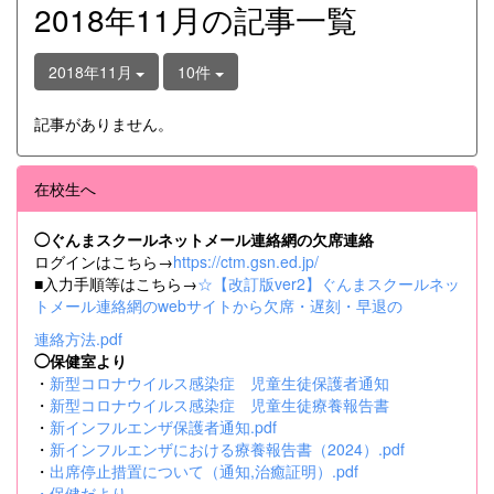
2018年11月の記事一覧
2018年11月
10件
記事がありません。
在校生へ
◯ぐんまスクールネットメール連絡網の欠席連絡
ログインはこちら→
https://ctm.gsn.ed.jp/
■入力手順等はこちら→
☆【改訂版ver2】ぐんまスクールネッ
トメール連絡網のwebサイトから欠席・遅刻・早退の
連絡方法.pdf
◯保健室より
・
新型コロナウイルス感染症 児童生徒保護者通知
・
新型コロナウイルス感染症 児童生徒療養報告書
・
新インフルエンザ保護者通知.pdf
・
新インフルエンザにおける療養報告書（2024）.pdf
・
出席停止措置について（通知,治癒証明）.pdf
・
保健だより