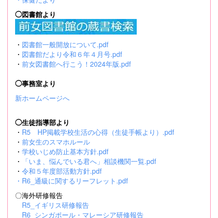
◯図書館より
・
図書館一般開放について.pdf
・
図書館だより令和６年４月号.pdf
・
前女図書館へ行こう！2024年版.pdf
◯事務室より
新ホームページへ
◯生徒指導部より
・
R5 HP掲載学校生活の心得（生徒手帳より）.pdf
・
前女生のスマホルール
・
学校いじめ防止基本方針.pdf
・
「いま、悩んでいる君へ」相談機関一覧.pdf
・
令和５年度部活動方針.pdf
・
R6_通級に関するリーフレット.pdf
〇海外研修報告
R5_イギリス研修報告
R6_シンガポール・マレーシア研修報告