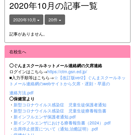
2020年10月の記事一覧
2020年10月
20件
記事がありません。
在校生へ
◯ぐんまスクールネットメール連絡網の欠席連絡
ログインはこちら→
https://ctm.gsn.ed.jp/
■入力手順等はこちら→
☆【改訂版ver2】ぐんまスクールネッ
トメール連絡網のwebサイトから欠席・遅刻・早退の
連絡方法.pdf
◯保健室より
・
新型コロナウイルス感染症 児童生徒保護者通知
・
新型コロナウイルス感染症 児童生徒療養報告書
・
新インフルエンザ保護者通知.pdf
・
新インフルエンザにおける療養報告書（2024）.pdf
・
出席停止措置について（通知,治癒証明）.pdf
・
保健だより