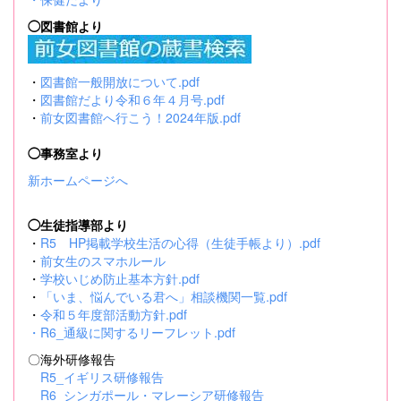
◯図書館より
・
図書館一般開放について.pdf
・
図書館だより令和６年４月号.pdf
・
前女図書館へ行こう！2024年版.pdf
◯事務室より
新ホームページへ
◯生徒指導部より
・
R5 HP掲載学校生活の心得（生徒手帳より）.pdf
・
前女生のスマホルール
・
学校いじめ防止基本方針.pdf
・
「いま、悩んでいる君へ」相談機関一覧.pdf
・
令和５年度部活動方針.pdf
・
R6_通級に関するリーフレット.pdf
〇海外研修報告
R5_イギリス研修報告
R6_シンガポール・マレーシア研修報告