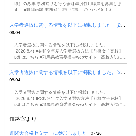
職）の募集 事務補助を行う会計年度任用職員を募集しま
す。 ■職務内容 事務補助職に従事していただきます。
SSH（スーパーサイエンスハイスクール）事業にかかるパ
ソコンでの文書・資料作成、データ入力・整理事務、電話
入学者選抜に関する情報を以下に掲載しました。(2026.8.4) ■令和...
対応、書類の整理、その他事務補助業務全般 ■募集人数 １
08/04
名 ■募集対象 以下の条件を満たしている方 基本的なパソコ
ン操作（Word、Excelなど）ができる方 なお、以下に該当
入学者選抜に関する情報を以下に掲載しました。
する方は、応募できませんので御了承ください。 （1）地
(2026.8.4) ■令和９年度入学者選抜方法【前橋女子高校】
方公務員法第16条に該当する者（以下のいずれかに該当す
pdf はこちら ■群馬県教育委員会webサイト 高校入試に関
る人） ・禁錮以上の刑に処せられ、その執行を終わるまで
するページはこちら
又は執行を受けることがなくなるまでの者 ・群馬県職員と
して懲戒免職の処分を受け、当該処分の日から2年を経過
入学者選抜に関する情報を以下に掲載しました。(2026.8.4) ■令和...
しない者 ・人事委員会又は公平委員会の委員の職にあっ
08/04
て、地方公務員法第60条から第63条までに規定する罪を犯
し、刑に処せられた者 ・日本国憲法又はその下に成立した
入学者選抜に関する情報を以下に掲載しました。
政府を暴力で破壊することを主張する政党その他の団体を
(2026.8.4) ■令和９年度入学者選抜方法【前橋女子高校】
結成し、又はこれに加入した者 （2）平成11年改正前の民
pdf はこちら ■群馬県教育委員会webサイト 高校入試に関
法の規定による準禁治産の宣告を受けている者（心...
するページはこちら
進路室より
難関大合格セミナーに参加しました
07/20