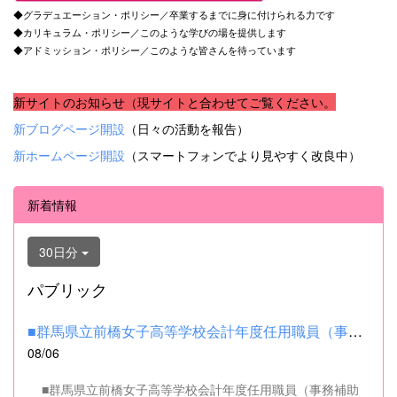
◆グラデュエーション・ポリシー／卒業するまでに身に付けられる力です
◆カリキュラム・ポリシー／このような学びの場を提供します
◆アドミッション・ポリシー／このような皆さんを待っています
新サイトのお知らせ（現サイトと合わせてご覧ください。
新ブログページ開設
（日々の活動を報告）
新ホームページ開設
（スマートフォンでより見やすく改良中）
新着情報
30日分
パブリック
■群馬県立前橋女子高等学校会計年度任用職員（事務補助職）の募集...
08/06
■群馬県立前橋女子高等学校会計年度任用職員（事務補助