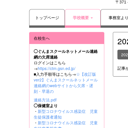
〒371
トップページ
学校概要
事務室よ
在校生へ
2
◯ぐんまスクールネットメール連絡
20
網の欠席連絡
ログインはこちら
記事
→
https://ctm.gsn.ed.jp/
■入力手順等はこちら→
☆【改訂版
ver2】ぐんまスクールネットメール
連絡網のwebサイトから欠席・遅
刻・早退の
連絡方法.pdf
◯保健室より
・
新型コロナウイルス感染症 児童
生徒保護者通知
・
新型コロナウイルス感染症 児童