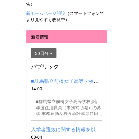
告）
新ホームページ開設
（スマートフォンで
より見やすく改良中）
新着情報
30日分
パブリック
■群馬県立前橋女子高等学校会計年度任用職員（事務補助職）の募集...
14:00
■群馬県立前橋女子高等学校会計
年度任用職員（事務補助職）の募
集 事務補助を行う会計年度任用職
員を募集します。 ■職務内容 事務
補助職に従事していただきます。
入学者選抜に関する情報を以下に掲載しました。(2026.8.4) ■令和...
SSH（スーパーサイエンスハイス
08/04
クール）事業にかかるパソコンで