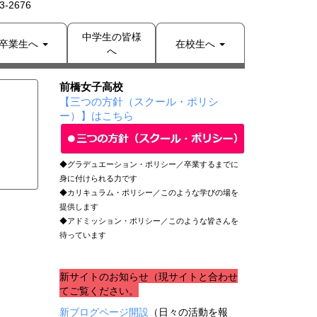
-2676
中学生の皆様
卒業生へ
在校生へ
へ
前橋女子高校
【三つの方針（スクール・ポリシ
ー）】はこちら
◆グラデュエーション・ポリシー／卒業するまでに
身に付けられる力です
◆カリキュラム・ポリシー／このような学びの場を
提供します
◆アドミッション・ポリシー／このような皆さんを
待っています
新サイトのお知らせ（現サイトと合わせ
てご覧ください。
新ブログページ開設
（日々の活動を報