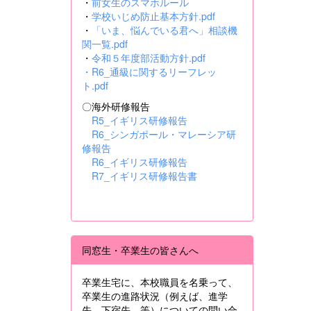
・
前女生のスマホルール
・
学校いじめ防止基本方針.pdf
・
「いま、悩んでいる君へ」相談機
関一覧.pdf
・
令和５年度部活動方針.pdf
・
R6_通級に関するリーフレッ
ト.pdf
〇海外研修報告
R5_イギリス研修報告
R6_シンガポール・マレーシア研
修報告
R6_イギリス研修報告
R7_イギリス研修報告書
同窓生・卒業生の皆さんへ
卒業生宅に、本校職員を名乗って、
卒業生の進路状況（例えば、進学
先、下宿先 等）についての問い合