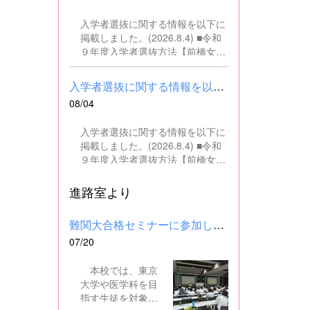
の文書・資料作成、データ入力・
入学者選抜に関する情報を以下に
整理事務、電話対応、書類の整
掲載しました。(2026.8.4) ■令和
理、その他事務補助業務全般 ■募
９年度入学者選抜方法【前橋女子
集人数 １名 ■募集対象 以下の条
高校】pdf はこちら ■群馬県教育
件を満たしている方 基本的なパソ
委員会webサイト 高校入試に関
コン操作（Word、Excelなど）が
入学者選抜に関する情報を以下に掲載しました。(2026.8.4) ■令和...
するページはこちら
できる方 なお、以下に該当する方
08/04
は、応募できませんので御了承く
ださい。 （1）地方公務員法第16
入学者選抜に関する情報を以下に
条に該当する者（以下のいずれか
掲載しました。(2026.8.4) ■令和
に該当する人） ・禁錮以上の刑に
９年度入学者選抜方法【前橋女子
処せられ、その執行を終わるまで
高校】pdf はこちら ■群馬県教育
又は執行を受けることがなくなる
委員会webサイト 高校入試に関
進路室より
までの者 ・群馬県職員として懲戒
するページはこちら
免職の処分を受け、当該処分の日
から2年を経過しない者 ・人事委
難関大合格セミナーに参加しました
員会又は公平委員会の委員の職に
07/20
あって、地方公務員法第60条から
第63条までに規定する罪を犯し、
本校では、東京
刑に処せられた者 ・日本国憲法又
大学や医学科を目
はその下に成立した政府を暴力で
指す生徒を対象
破壊することを主張する政党その