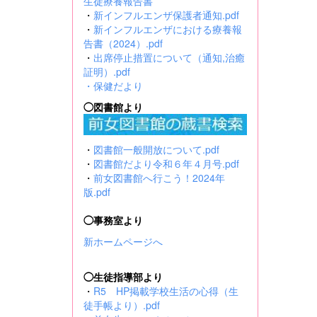
生徒療養報告書
・
新インフルエンザ保護者通知.pdf
・
新インフルエンザにおける療養報
告書（2024）.pdf
・
出席停止措置について（通知,治癒
証明）.pdf
・
保健だより
◯図書館より
・
図書館一般開放について.pdf
・
図書館だより令和６年４月号.pdf
・
前女図書館へ行こう！2024年
版.pdf
◯事務室より
新ホームページへ
◯生徒指導部より
・
R5 HP掲載学校生活の心得（生
徒手帳より）.pdf