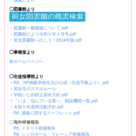
◯図書館より
・
図書館一般開放について.pdf
・
図書館だより令和６年４月号.pdf
・
前女図書館へ行こう！2024年版.pdf
◯事務室より
新ホームページへ
◯生徒指導部より
・
R5 HP掲載学校生活の心得（生徒手帳より）.pdf
・
前女生のスマホルール
・
学校いじめ防止基本方針.pdf
・
「いま、悩んでいる君へ」相談機関一覧.pdf
・
令和５年度部活動方針.pdf
・
R6_通級に関するリーフレット.pdf
〇海外研修報告
R5_イギリス研修報告
R6_シンガポール・マレーシア研修報告