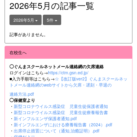
2026年5月の記事一覧
2026年5月
5件
記事がありません。
在校生へ
◯ぐんまスクールネットメール連絡網の欠席連絡
ログインはこちら→
https://ctm.gsn.ed.jp/
■入力手順等はこちら→
☆【改訂版ver2】ぐんまスクールネッ
トメール連絡網のwebサイトから欠席・遅刻・早退の
連絡方法.pdf
◯保健室より
・
新型コロナウイルス感染症 児童生徒保護者通知
・
新型コロナウイルス感染症 児童生徒療養報告書
・
新インフルエンザ保護者通知.pdf
・
新インフルエンザにおける療養報告書（2024）.pdf
・
出席停止措置について（通知,治癒証明）.pdf
・
保健だより