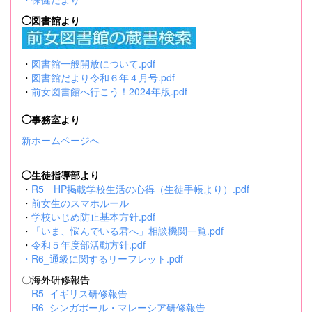
◯図書館より
・
図書館一般開放について.pdf
・
図書館だより令和６年４月号.pdf
・
前女図書館へ行こう！2024年版.pdf
◯事務室より
新ホームページへ
◯生徒指導部より
・
R5 HP掲載学校生活の心得（生徒手帳より）.pdf
・
前女生のスマホルール
・
学校いじめ防止基本方針.pdf
・
「いま、悩んでいる君へ」相談機関一覧.pdf
・
令和５年度部活動方針.pdf
・
R6_通級に関するリーフレット.pdf
〇海外研修報告
R5_イギリス研修報告
R6_シンガポール・マレーシア研修報告