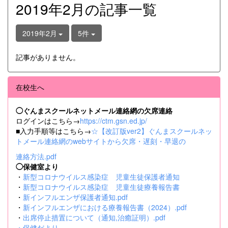
2019年2月の記事一覧
2019年2月
5件
記事がありません。
在校生へ
◯ぐんまスクールネットメール連絡網の欠席連絡
ログインはこちら→
https://ctm.gsn.ed.jp/
■入力手順等はこちら→
☆【改訂版ver2】ぐんまスクールネッ
トメール連絡網のwebサイトから欠席・遅刻・早退の
連絡方法.pdf
◯保健室より
・
新型コロナウイルス感染症 児童生徒保護者通知
・
新型コロナウイルス感染症 児童生徒療養報告書
・
新インフルエンザ保護者通知.pdf
・
新インフルエンザにおける療養報告書（2024）.pdf
・
出席停止措置について（通知,治癒証明）.pdf
・
保健だより