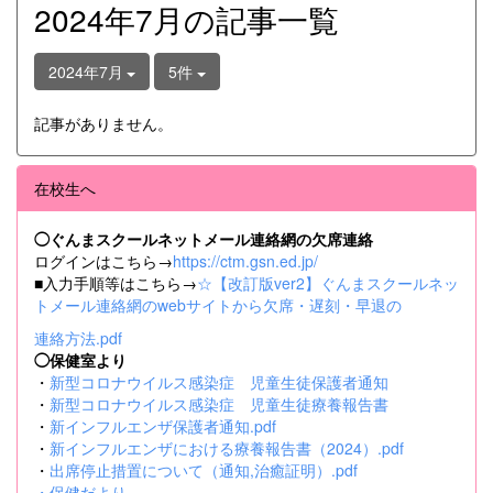
2024年7月の記事一覧
2024年7月
5件
記事がありません。
在校生へ
◯ぐんまスクールネットメール連絡網の欠席連絡
ログインはこちら→
https://ctm.gsn.ed.jp/
■入力手順等はこちら→
☆【改訂版ver2】ぐんまスクールネッ
トメール連絡網のwebサイトから欠席・遅刻・早退の
連絡方法.pdf
◯保健室より
・
新型コロナウイルス感染症 児童生徒保護者通知
・
新型コロナウイルス感染症 児童生徒療養報告書
・
新インフルエンザ保護者通知.pdf
・
新インフルエンザにおける療養報告書（2024）.pdf
・
出席停止措置について（通知,治癒証明）.pdf
・
保健だより