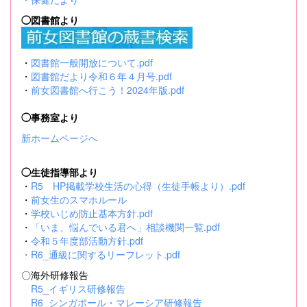
◯図書館より
・
図書館一般開放について.pdf
・
図書館だより令和６年４月号.pdf
・
前女図書館へ行こう！2024年版.pdf
◯事務室より
新ホームページへ
◯生徒指導部より
・
R5 HP掲載学校生活の心得（生徒手帳より）.pdf
・
前女生のスマホルール
・
学校いじめ防止基本方針.pdf
・
「いま、悩んでいる君へ」相談機関一覧.pdf
・
令和５年度部活動方針.pdf
・
R6_通級に関するリーフレット.pdf
〇海外研修報告
R5_イギリス研修報告
R6_シンガポール・マレーシア研修報告