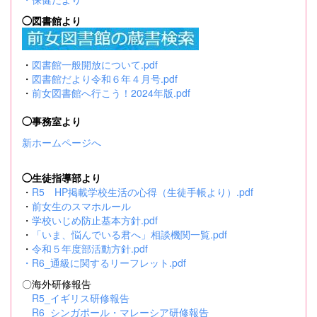
◯図書館より
・
図書館一般開放について.pdf
・
図書館だより令和６年４月号.pdf
・
前女図書館へ行こう！2024年版.pdf
◯事務室より
新ホームページへ
◯生徒指導部より
・
R5 HP掲載学校生活の心得（生徒手帳より）.pdf
・
前女生のスマホルール
・
学校いじめ防止基本方針.pdf
・
「いま、悩んでいる君へ」相談機関一覧.pdf
・
令和５年度部活動方針.pdf
・
R6_通級に関するリーフレット.pdf
〇海外研修報告
R5_イギリス研修報告
R6_シンガポール・マレーシア研修報告