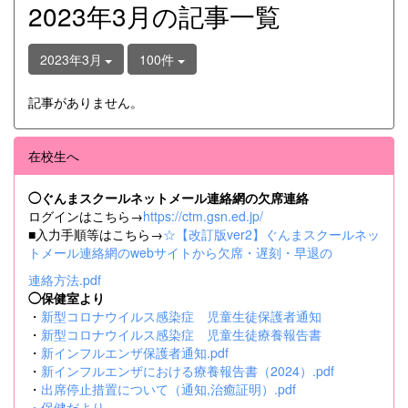
2023年3月の記事一覧
2023年3月
100件
記事がありません。
在校生へ
◯ぐんまスクールネットメール連絡網の欠席連絡
ログインはこちら→
https://ctm.gsn.ed.jp/
■入力手順等はこちら→
☆【改訂版ver2】ぐんまスクールネッ
トメール連絡網のwebサイトから欠席・遅刻・早退の
連絡方法.pdf
◯保健室より
・
新型コロナウイルス感染症 児童生徒保護者通知
・
新型コロナウイルス感染症 児童生徒療養報告書
・
新インフルエンザ保護者通知.pdf
・
新インフルエンザにおける療養報告書（2024）.pdf
・
出席停止措置について（通知,治癒証明）.pdf
・
保健だより