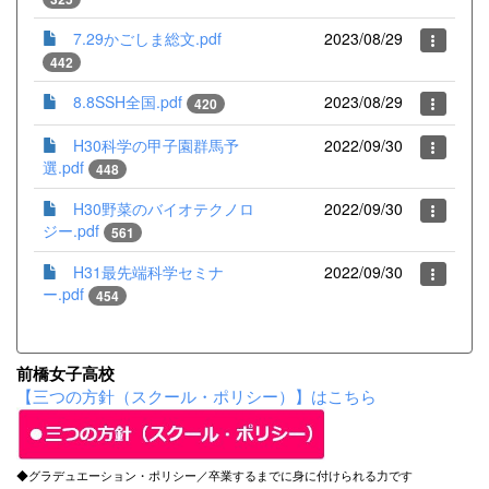
7.29かごしま総文.pdf
2023/08/29
442
8.8SSH全国.pdf
2023/08/29
420
H30科学の甲子園群馬予
2022/09/30
選.pdf
448
H30野菜のバイオテクノロ
2022/09/30
ジー.pdf
561
H31最先端科学セミナ
2022/09/30
ー.pdf
454
前橋女子高校
【三つの方針（スクール・ポリシー）】はこちら
◆グラデュエーション・ポリシー／卒業するまでに身に付けられる力です