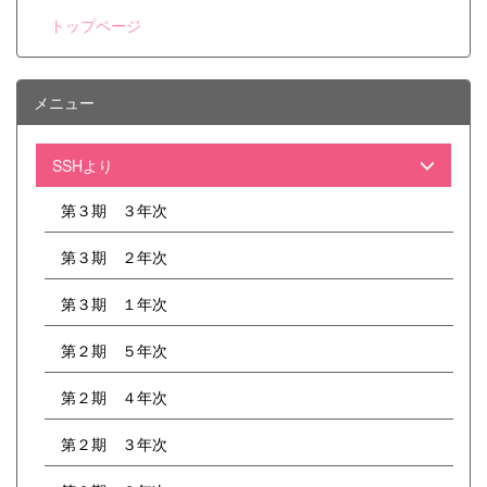
を伝授していただきました。 また、19日
トップページ
には群馬パース大学を会場に、群馬県高校生
医学科小論文セミナーが行われ、本校2・3
年生計24名が参加しました。代々木ゼミナ
ールから小論文対策の専門の先生をお招き
メニュー
し、医系小論文の作成法について丸1日講義
をしていただきました。 どちらも同じ目標
をもつ者どうし、他校の生徒との交流を通じ
SSHより
て大きな刺激を得てきたようです。
第３期 ３年次
第３期 ２年次
第３期 １年次
第２期 ５年次
第２期 ４年次
第２期 ３年次