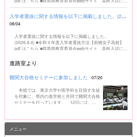
pdf はこちら ■群馬県教育委員会webサイト 高校入試に関
するページはこちら
入学者選抜に関する情報を以下に掲載しました。(2026.8.4) ■令和...
08/04
入学者選抜に関する情報を以下に掲載しました。
(2026.8.4) ■令和９年度入学者選抜方法【前橋女子高校】
pdf はこちら ■群馬県教育委員会webサイト 高校入試に関
するページはこちら
進路室より
難関大合格セミナーに参加しました
07/20
本校では、東京大学や医学科を目指す生徒
を対象に、県内の進学校と共同で難関大合格
セミナーを行っています。 12日には、本
校を会場に群馬県高校3年生東大合格セミナ
ーが開催され、本校生徒7名を含む県内約50
名の高校生が参加しました。駿台予備校から
東大入試に精通した講師をお招きし、合格す
メニュー
るための答案作成力をつけるためのノウハウ