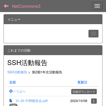
NetCommons3
Toggl
メニュー
これまでの活動
SSH活動報告
SSH活動報告
>
第2期1年次活動報告
名前
更新日
一つ上へ
圧縮ダウンロード
01.20 中間報告会.pdf
2024/10/08
325