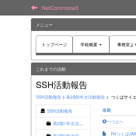
NetCommons3
メニュー
トップページ
学校概要
事務室よ
これまでの活動
SSH活動報告
SSH活動報告
>
第2期5年次活動報告
>
つくばサイエ
名前
SSH活動報告
一つ上へ
第2期1年次活動報告
R4つくばJAX
第2期2年次活動報告