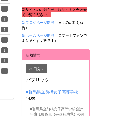
新サイトのお知らせ（現サイトと合わせ
てご覧ください。
新ブログページ開設
（日々の活動を報
告）
新ホームページ開設
（スマートフォンで
より見やすく改良中）
新着情報
30日分
パブリック
■群馬県立前橋女子高等学校会計年度任用職員（事務補助職）の募集...
14:00
■群馬県立前橋女子高等学校会計
年度任用職員（事務補助職）の募