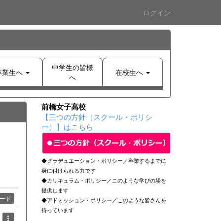
ログイン
中学生の皆様
卒業生へ
在校生へ
へ
前橋女子高校
【三つの方針（スクール・ポリシ
ー）】はこちら
◆グラデュエーション・ポリシー／卒業するまでに
身に付けられる力です
◆カリキュラム・ポリシー／このような学びの場を
提供します
ード
◆アドミッション・ポリシー／このような皆さんを
待っています