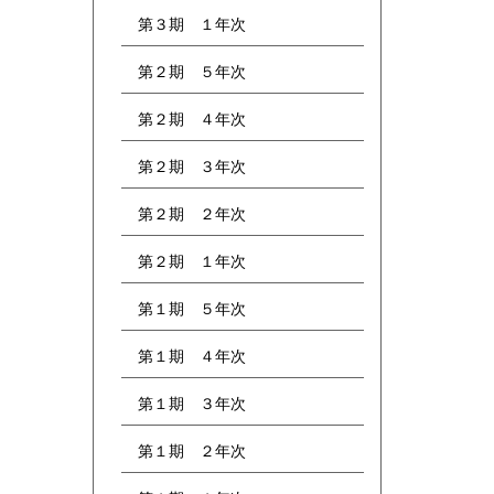
した。 また、19
第３期 １年次
日には群馬パース
大学を会場に、群
第２期 ５年次
馬県高校生医学科
小論文セミナーが
第２期 ４年次
行われ、本校2・3
年生計24名が参加
しました。代々木
第２期 ３年次
ゼミナールから小
論文対策の専門の
第２期 ２年次
先生をお招きし、
医系小論文の作成
第２期 １年次
法について丸1日講
義をしていただき
第１期 ５年次
ました。 どちら
も同じ目標をもつ
第１期 ４年次
者どうし、他校の
生徒との交流を通
第１期 ３年次
じて大きな刺激を
得てきたようで
す。
第１期 ２年次