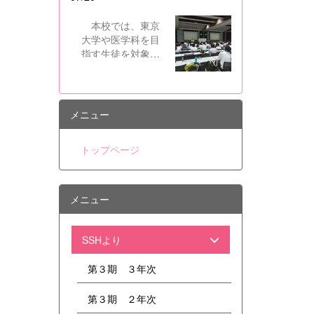
あって、地方公務員法第60条から
第63条までに規定する罪を犯し、
本校では、東京
刑に処せられた者 ・日本国憲法又
大学や医学科を目
はその下に成立した政府を暴力で
指す生徒を対象
破壊することを主張する政党その
に、県内の進学校
他の団体を結成し、又はこれに加
と共同で難関大合
入した者 （2）平成11年改正前の
格セミナーを行っ
民法の規定による準禁治産の宣告
ています。 12日
メニュー
を受けている者（心...
には、本校を会場
に群馬県高校3年生
トップページ
東大合格セミナー
が開催され、本校
生徒7名を含む県内
約50名の高校生が
メニュー
参加しました。駿
台予備校から東大
入試に精通した講
SSHより
師をお招きし、合
格するための答案
第３期 ３年次
作成力をつけるた
めのノウハウを伝
第３期 ２年次
授していただきま