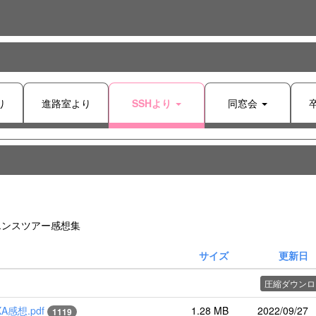
り
進路室より
SSHより
同窓会
ンスツアー感想集
サイズ
更新日
圧縮ダウンロ
A感想.pdf
1.28 MB
2022/09/27
1119