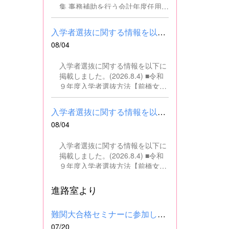
集 事務補助を行う会計年度任用職
員を募集します。 ■職務内容 事務
補助職に従事していただきます。
入学者選抜に関する情報を以下に掲載しました。(2026.8.4) ■令和...
SSH（スーパーサイエンスハイス
08/04
クール）事業にかかるパソコンで
の文書・資料作成、データ入力・
入学者選抜に関する情報を以下に
整理事務、電話対応、書類の整
掲載しました。(2026.8.4) ■令和
理、その他事務補助業務全般 ■募
９年度入学者選抜方法【前橋女子
集人数 １名 ■募集対象 以下の条
高校】pdf はこちら ■群馬県教育
件を満たしている方 基本的なパソ
委員会webサイト 高校入試に関
コン操作（Word、Excelなど）が
入学者選抜に関する情報を以下に掲載しました。(2026.8.4) ■令和...
するページはこちら
できる方 なお、以下に該当する方
08/04
は、応募できませんので御了承く
ださい。 （1）地方公務員法第16
入学者選抜に関する情報を以下に
条に該当する者（以下のいずれか
掲載しました。(2026.8.4) ■令和
に該当する人） ・禁錮以上の刑に
９年度入学者選抜方法【前橋女子
処せられ、その執行を終わるまで
高校】pdf はこちら ■群馬県教育
又は執行を受けることがなくなる
委員会webサイト 高校入試に関
進路室より
までの者 ・群馬県職員として懲戒
するページはこちら
免職の処分を受け、当該処分の日
から2年を経過しない者 ・人事委
難関大合格セミナーに参加しました
員会又は公平委員会の委員の職に
07/20