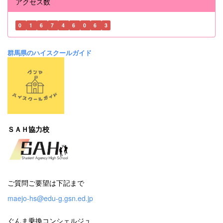
アクセス数
0
1
6
7
4
6
0
6
3
群馬県のハイスクールガイド
ＳＡＨ協力校
ご質問ご要望は下記まで
maejo-hs@edu-g.gsn.ed.jp
ぐんま乗換コンシェルジュ