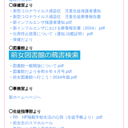
◯保健室より
・
新型コロナウイルス感染症 児童生徒保護者通知
・
新型コロナウイルス感染症 児童生徒療養報告書
・
新インフルエンザ保護者通知.pdf
・
新インフルエンザにおける療養報告書（2024）.pdf
・
出席停止措置について（通知,治癒証明）.pdf
・
保健だより
◯図書館より
・
図書館一般開放について.pdf
・
図書館だより令和６年４月号.pdf
・
前女図書館へ行こう！2024年版.pdf
◯事務室より
新ホームページへ
◯生徒指導部より
・
R5 HP掲載学校生活の心得（生徒手帳より）.pdf
・
前女生のスマホルール