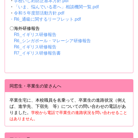
・
学校いじめ防止基本方針.pdf
・
「いま、悩んでいる君へ」相談機関一覧.pdf
・
令和５年度部活動方針.pdf
・
R6_通級に関するリーフレット.pdf
〇海外研修報告
R5_イギリス研修報告
R6_シンガポール・マレーシア研修報告
R6_イギリス研修報告
R7_イギリス研修報告書
同窓生・卒業生の皆さんへ
卒業生宅に、本校職員を名乗って、卒業生の進路状況（例え
ば、進学先、下宿先 等）についての問い合わせの電話があ
りました。
学校から電話で卒業生の進路状況を問い合わせること
はありません。