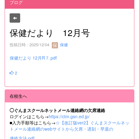
ブログ
保健だより 12月号
投稿日時 : 2025/12/04
保健
保健だより 12月R７.pdf
2
在校生へ
◯ぐんまスクールネットメール連絡網の欠席連絡
ログインはこちら→
https://ctm.gsn.ed.jp/
■入力手順等はこちら→
☆【改訂版ver2】ぐんまスクールネッ
トメール連絡網のwebサイトから欠席・遅刻・早退の
連絡方法.pdf