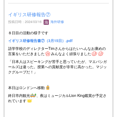
イギリス研修報告⑦
投稿日時 : 2024/03/16
海外研修
８日目の活動の様子です
イギリス研修報告書⑦（3月15日）.pdf
語学学校のディレクターTimさんからはたいへんなお褒めの
言葉をいただきました
みんなよく頑張りました
「日本人はスピーキングが苦手と思っていたが、マエバシガ
ールズは違った。授業への貢献度が非常に高かった。マジッ
クグループだ！」
本日はロンドンへ移動
終日市内観光
、夜はミュージカルLion King鑑賞が予定さ
れています