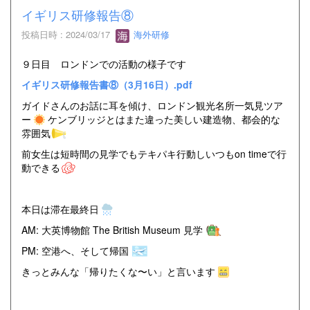
イギリス研修報告⑧
投稿日時 : 2024/03/17
海外研修
９日目 ロンドンでの活動の様子です
イギリス研修報告書⑧（3月16日）.pdf
ガイドさんのお話に耳を傾け、ロンドン観光名所一気見ツア
ー
ケンブリッジとはまた違った美しい建造物、都会的な
雰囲気
前女生は短時間の見学でもテキパキ行動しいつもon timeで行
動できる
本日は滞在最終日
AM: 大英博物館 The British Museum 見学
PM: 空港へ、そして帰国
きっとみんな「帰りたくな〜い」と言います