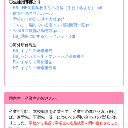
◯生徒指導部より
・
R5 HP掲載学校生活の心得（生徒手帳より）.pdf
・
前女生のスマホルール
・
学校いじめ防止基本方針.pdf
・
「いま、悩んでいる君へ」相談機関一覧.pdf
・
令和５年度部活動方針.pdf
・
R6_通級に関するリーフレット.pdf
〇海外研修報告
R5_イギリス研修報告
R6_シンガポール・マレーシア研修報告
R6_イギリス研修報告
R7_イギリス研修報告書
同窓生・卒業生の皆さんへ
卒業生宅に、本校職員を名乗って、卒業生の進路状況（例え
ば、進学先、下宿先 等）についての問い合わせの電話があ
りました。
学校から電話で卒業生の進路状況を問い合わせること