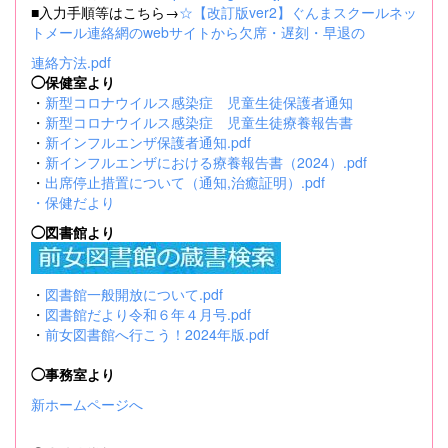
■入力手順等はこちら→
☆【改訂版ver2】ぐんまスクールネッ
トメール連絡網のwebサイトから欠席・遅刻・早退の
連絡方法.pdf
◯保健室より
・
新型コロナウイルス感染症 児童生徒保護者通知
・
新型コロナウイルス感染症 児童生徒療養報告書
・
新インフルエンザ保護者通知.pdf
・
新インフルエンザにおける療養報告書（2024）.pdf
・
出席停止措置について（通知,治癒証明）.pdf
・
保健だより
◯図書館より
・
図書館一般開放について.pdf
・
図書館だより令和６年４月号.pdf
・
前女図書館へ行こう！2024年版.pdf
◯事務室より
新ホームページへ