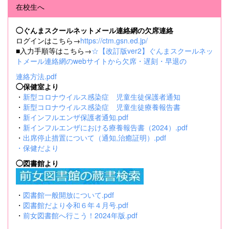
在校生へ
◯ぐんまスクールネットメール連絡網の欠席連絡
ログインはこちら→
https://ctm.gsn.ed.jp/
■入力手順等はこちら→
☆【改訂版ver2】ぐんまスクールネッ
トメール連絡網のwebサイトから欠席・遅刻・早退の
連絡方法.pdf
◯保健室より
・
新型コロナウイルス感染症 児童生徒保護者通知
・
新型コロナウイルス感染症 児童生徒療養報告書
・
新インフルエンザ保護者通知.pdf
・
新インフルエンザにおける療養報告書（2024）.pdf
・
出席停止措置について（通知,治癒証明）.pdf
・
保健だより
◯図書館より
・
図書館一般開放について.pdf
・
図書館だより令和６年４月号.pdf
・
前女図書館へ行こう！2024年版.pdf