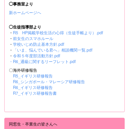
◯事務室より
新ホームページへ
◯生徒指導部より
・
R5 HP掲載学校生活の心得（生徒手帳より）.pdf
・
前女生のスマホルール
・
学校いじめ防止基本方針.pdf
・
「いま、悩んでいる君へ」相談機関一覧.pdf
・
令和５年度部活動方針.pdf
・
R6_通級に関するリーフレット.pdf
〇海外研修報告
R5_イギリス研修報告
R6_シンガポール・マレーシア研修報告
R6_イギリス研修報告
R7_イギリス研修報告書
同窓生・卒業生の皆さんへ