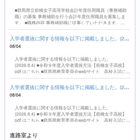
■群馬県立前橋女子高等学校会計年度任用職員（事務補助
職）の募集 事務補助を行う会計年度任用職員を募集しま
す。 ■職務内容 事務補助職に従事していただきます。
SSH（スーパーサイエンスハイスクール）事業にかかるパ
ソコンでの文書・資料作成、データ入力・整理事務、電話
入学者選抜に関する情報を以下に掲載しました。(2026.8.4) ■令和...
対応、書類の整理、その他事務補助業務全般 ■募集人数 １
08/04
名 ■募集対象 以下の条件を満たしている方 基本的なパソコ
ン操作（Word、Excelなど）ができる方 なお、以下に該当
入学者選抜に関する情報を以下に掲載しました。
する方は、応募できませんので御了承ください。 （1）地
(2026.8.4) ■令和９年度入学者選抜方法【前橋女子高校】
方公務員法第16条に該当する者（以下のいずれかに該当す
pdf はこちら ■群馬県教育委員会webサイト 高校入試に関
る人） ・禁錮以上の刑に処せられ、その執行を終わるまで
するページはこちら
又は執行を受けることがなくなるまでの者 ・群馬県職員と
して懲戒免職の処分を受け、当該処分の日から2年を経過
入学者選抜に関する情報を以下に掲載しました。(2026.8.4) ■令和...
しない者 ・人事委員会又は公平委員会の委員の職にあっ
08/04
て、地方公務員法第60条から第63条までに規定する罪を犯
し、刑に処せられた者 ・日本国憲法又はその下に成立した
入学者選抜に関する情報を以下に掲載しました。
政府を暴力で破壊することを主張する政党その他の団体を
(2026.8.4) ■令和９年度入学者選抜方法【前橋女子高校】
結成し、又はこれに加入した者 （2）平成11年改正前の民
pdf はこちら ■群馬県教育委員会webサイト 高校入試に関
法の規定による準禁治産の宣告を受けている者（心...
するページはこちら
進路室より