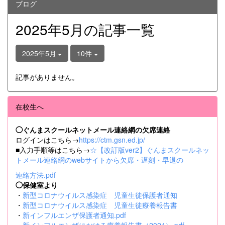
ブログ
2025年5月の記事一覧
2025年5月
10件
記事がありません。
在校生へ
◯ぐんまスクールネットメール連絡網の欠席連絡
ログインはこちら→
https://ctm.gsn.ed.jp/
■入力手順等はこちら→
☆【改訂版ver2】ぐんまスクールネッ
トメール連絡網のwebサイトから欠席・遅刻・早退の
連絡方法.pdf
◯保健室より
・
新型コロナウイルス感染症 児童生徒保護者通知
・
新型コロナウイルス感染症 児童生徒療養報告書
・
新インフルエンザ保護者通知.pdf