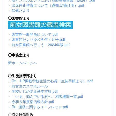
・
新インフルエンザにおける療養報告書（2024）.pdf
・
出席停止措置について（通知,治癒証明）.pdf
・
保健だより
◯図書館より
・
図書館一般開放について.pdf
・
図書館だより令和６年４月号.pdf
・
前女図書館へ行こう！2024年版.pdf
◯事務室より
新ホームページへ
◯生徒指導部より
・
R5 HP掲載学校生活の心得（生徒手帳より）.pdf
・
前女生のスマホルール
・
学校いじめ防止基本方針.pdf
・
「いま、悩んでいる君へ」相談機関一覧.pdf
・
令和５年度部活動方針.pdf
・
R6_通級に関するリーフレット.pdf
〇海外研修報告