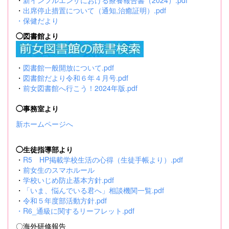
・
新インフルエンザにおける療養報告書（2024）.pdf
・
出席停止措置について（通知,治癒証明）.pdf
・
保健だより
◯図書館より
・
図書館一般開放について.pdf
・
図書館だより令和６年４月号.pdf
・
前女図書館へ行こう！2024年版.pdf
◯事務室より
新ホームページへ
◯生徒指導部より
・
R5 HP掲載学校生活の心得（生徒手帳より）.pdf
・
前女生のスマホルール
・
学校いじめ防止基本方針.pdf
・
「いま、悩んでいる君へ」相談機関一覧.pdf
・
令和５年度部活動方針.pdf
・
R6_通級に関するリーフレット.pdf
〇海外研修報告