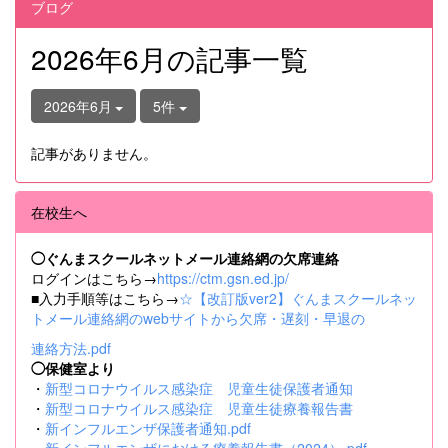
ブログ
2026年6月の記事一覧
2026年6月
5件
記事がありません。
在校生へ
◯ぐんまスクールネットメール連絡網の欠席連絡
ログインはこちら→
https://ctm.gsn.ed.jp/
■入力手順等はこちら→
☆【改訂版ver2】ぐんまスクールネッ
トメール連絡網のwebサイトから欠席・遅刻・早退の
連絡方法.pdf
◯保健室より
・
新型コロナウイルス感染症 児童生徒保護者通知
・
新型コロナウイルス感染症 児童生徒療養報告書
・
新インフルエンザ保護者通知.pdf