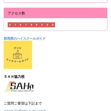
アクセス数
0
1
6
7
4
0
5
3
8
群馬県のハイスクールガイド
ＳＡＨ協力校
ご質問ご要望は下記まで
maejo-hs@edu-g.gsn.ed.jp