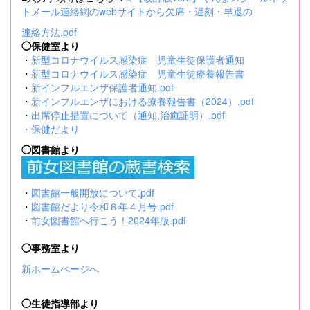
トメール連絡網のwebサイトから欠席・遅刻・早退の
連絡方法.pdf
◯保健室より
・
新型コロナウイルス感染症 児童生徒保護者通知
・
新型コロナウイルス感染症 児童生徒療養報告書
・
新インフルエンザ保護者通知.pdf
・
新インフルエンザにおける療養報告書（2024）.pdf
・
出席停止措置について（通知,治癒証明）.pdf
・
保健だより
◯図書館より
・
図書館一般開放について.pdf
・
図書館だより令和６年４月号.pdf
・
前女図書館へ行こう！2024年版.pdf
◯事務室より
新ホームページへ
◯生徒指導部より