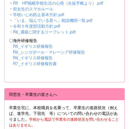
・
R5 HP掲載学校生活の心得（生徒手帳より）.pdf
・
前女生のスマホルール
・
学校いじめ防止基本方針.pdf
・
「いま、悩んでいる君へ」相談機関一覧.pdf
・
令和５年度部活動方針.pdf
・
R6_通級に関するリーフレット.pdf
〇海外研修報告
R5_イギリス研修報告
R6_シンガポール・マレーシア研修報告
R6_イギリス研修報告
R7_イギリス研修報告書
同窓生・卒業生の皆さんへ
卒業生宅に、本校職員を名乗って、卒業生の進路状況（例え
ば、進学先、下宿先 等）についての問い合わせの電話があ
りました。
学校から電話で卒業生の進路状況を問い合わせること
はありません。