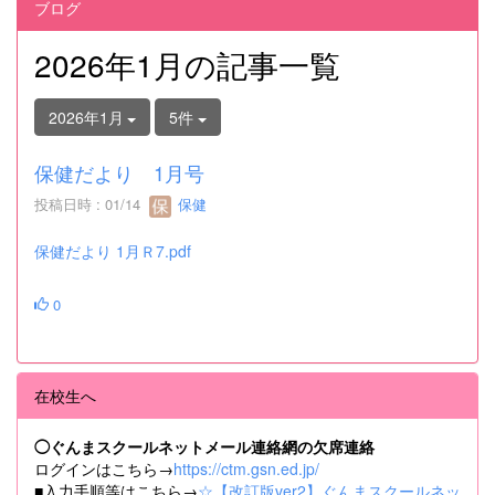
ブログ
2026年1月の記事一覧
2026年1月
5件
保健だより 1月号
投稿日時 : 01/14
保健
保健だより 1月Ｒ7.pdf
0
在校生へ
◯ぐんまスクールネットメール連絡網の欠席連絡
ログインはこちら→
https://ctm.gsn.ed.jp/
■入力手順等はこちら→
☆【改訂版ver2】ぐんまスクールネッ