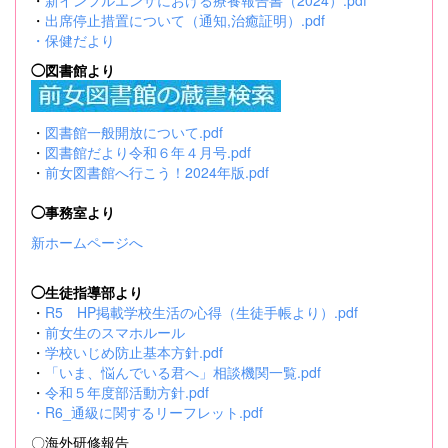
・
新インフルエンザにおける療養報告書（2024）.pdf
・
出席停止措置について（通知,治癒証明）.pdf
・
保健だより
◯図書館より
・
図書館一般開放について.pdf
・
図書館だより令和６年４月号.pdf
・
前女図書館へ行こう！2024年版.pdf
◯事務室より
新ホームページへ
◯生徒指導部より
・
R5 HP掲載学校生活の心得（生徒手帳より）.pdf
・
前女生のスマホルール
・
学校いじめ防止基本方針.pdf
・
「いま、悩んでいる君へ」相談機関一覧.pdf
・
令和５年度部活動方針.pdf
・
R6_通級に関するリーフレット.pdf
〇海外研修報告