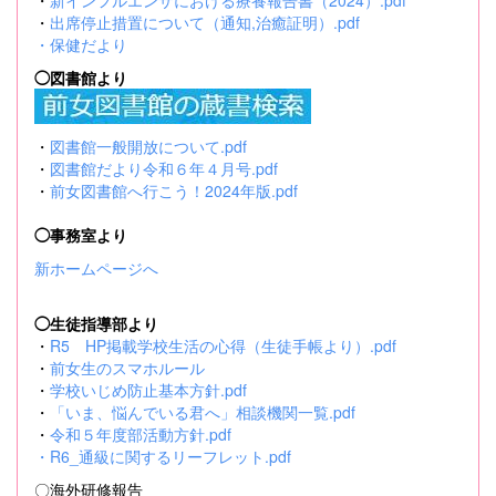
・
新インフルエンザにおける療養報告書（2024）.pdf
・
出席停止措置について（通知,治癒証明）.pdf
・
保健だより
◯図書館より
・
図書館一般開放について.pdf
・
図書館だより令和６年４月号.pdf
・
前女図書館へ行こう！2024年版.pdf
◯事務室より
新ホームページへ
◯生徒指導部より
・
R5 HP掲載学校生活の心得（生徒手帳より）.pdf
・
前女生のスマホルール
・
学校いじめ防止基本方針.pdf
・
「いま、悩んでいる君へ」相談機関一覧.pdf
・
令和５年度部活動方針.pdf
・
R6_通級に関するリーフレット.pdf
〇海外研修報告