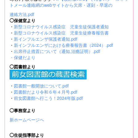
トメール連絡網のwebサイトから欠席・遅刻・早退の
連絡方法.pdf
◯保健室より
・
新型コロナウイルス感染症 児童生徒保護者通知
・
新型コロナウイルス感染症 児童生徒療養報告書
・
新インフルエンザ保護者通知.pdf
・
新インフルエンザにおける療養報告書（2024）.pdf
・
出席停止措置について（通知,治癒証明）.pdf
・
保健だより
◯図書館より
・
図書館一般開放について.pdf
・
図書館だより令和６年４月号.pdf
・
前女図書館へ行こう！2024年版.pdf
◯事務室より
新ホームページへ
◯生徒指導部より