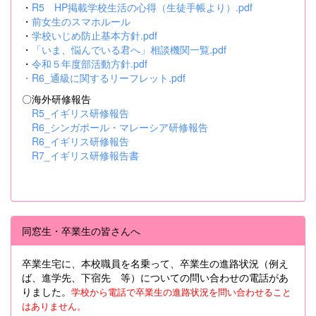
・
R5 HP掲載学校生活の心得（生徒手帳より）.pdf
・
前女生のスマホルール
・
学校いじめ防止基本方針.pdf
・
「いま、悩んでいる君へ」相談機関一覧.pdf
・
令和５年度部活動方針.pdf
・
R6_通級に関するリーフレット.pdf
〇海外研修報告
R5_イギリス研修報告
R6_シンガポール・マレーシア研修報告
R6_イギリス研修報告
R7_イギリス研修報告書
同窓生・卒業生の皆さんへ
卒業生宅に、本校職員を名乗って、卒業生の進路状況（例え
ば、進学先、下宿先 等）についての問い合わせの電話があ
りました。
学校から電話で卒業生の進路状況を問い合わせること
はありません。