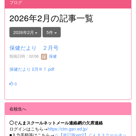
ブログ
2026年2月の記事一覧
2026年2月
5件
保健だより ２月号
投稿日時 : 02/06
保健
保健だより 2月Ｒ７.pdf
0
在校生へ
◯ぐんまスクールネットメール連絡網の欠席連絡
ログインはこちら→
https://ctm.gsn.ed.jp/
■入力手順等はこちら→
☆【改訂版ver2】ぐんまスクールネッ