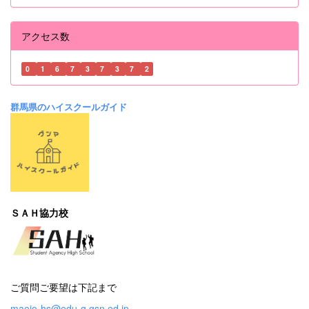
アクセス数
0
1
6
7
3
7
3
7
2
群馬県のハイスクールガイド
ＳＡＨ協力校
ご質問ご要望は下記まで
maejo-hs@edu-g.gsn.ed.jp