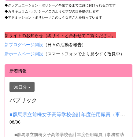
◆グラデュエーション・ポリシー／卒業するまでに身に付けられる力です
◆カリキュラム・ポリシー／このような学びの場を提供します
◆アドミッション・ポリシー／このような皆さんを待っています
新サイトのお知らせ（現サイトと合わせてご覧ください。
新ブログページ開設
（日々の活動を報告）
新ホームページ開設
（スマートフォンでより見やすく改良中）
新着情報
30日分
パブリック
■群馬県立前橋女子高等学校会計年度任用職員（事務補助職）の募集...
08/06
■群馬県立前橋女子高等学校会計年度任用職員（事務補助