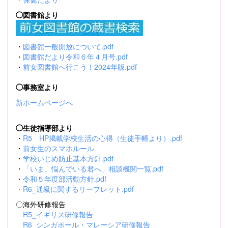
◯図書館より
・
図書館一般開放について.pdf
・
図書館だより令和６年４月号.pdf
・
前女図書館へ行こう！2024年版.pdf
◯事務室より
新ホームページへ
◯生徒指導部より
・
R5 HP掲載学校生活の心得（生徒手帳より）.pdf
・
前女生のスマホルール
・
学校いじめ防止基本方針.pdf
・
「いま、悩んでいる君へ」相談機関一覧.pdf
・
令和５年度部活動方針.pdf
・
R6_通級に関するリーフレット.pdf
〇海外研修報告
R5_イギリス研修報告
R6_シンガポール・マレーシア研修報告