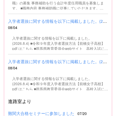
職）の募集 事務補助を行う会計年度任用職員を募集しま
す。 ■職務内容 事務補助職に従事していただきます。
SSH（スーパーサイエンスハイスクール）事業にかかるパ
ソコンでの文書・資料作成、データ入力・整理事務、電話
入学者選抜に関する情報を以下に掲載しました。(2026.8.4) ■令和...
対応、書類の整理、その他事務補助業務全般 ■募集人数 １
08/04
名 ■募集対象 以下の条件を満たしている方 基本的なパソコ
ン操作（Word、Excelなど）ができる方 なお、以下に該当
入学者選抜に関する情報を以下に掲載しました。
する方は、応募できませんので御了承ください。 （1）地
(2026.8.4) ■令和９年度入学者選抜方法【前橋女子高校】
方公務員法第16条に該当する者（以下のいずれかに該当す
pdf はこちら ■群馬県教育委員会webサイト 高校入試に関
る人） ・禁錮以上の刑に処せられ、その執行を終わるまで
するページはこちら
又は執行を受けることがなくなるまでの者 ・群馬県職員と
して懲戒免職の処分を受け、当該処分の日から2年を経過
入学者選抜に関する情報を以下に掲載しました。(2026.8.4) ■令和...
しない者 ・人事委員会又は公平委員会の委員の職にあっ
08/04
て、地方公務員法第60条から第63条までに規定する罪を犯
し、刑に処せられた者 ・日本国憲法又はその下に成立した
入学者選抜に関する情報を以下に掲載しました。
政府を暴力で破壊することを主張する政党その他の団体を
(2026.8.4) ■令和９年度入学者選抜方法【前橋女子高校】
結成し、又はこれに加入した者 （2）平成11年改正前の民
pdf はこちら ■群馬県教育委員会webサイト 高校入試に関
法の規定による準禁治産の宣告を受けている者（心...
するページはこちら
進路室より
難関大合格セミナーに参加しました
07/20