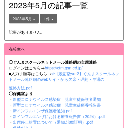
2023年5月の記事一覧
2023年5月
1件
記事がありません。
在校生へ
◯ぐんまスクールネットメール連絡網の欠席連絡
ログインはこちら→
https://ctm.gsn.ed.jp/
■入力手順等はこちら→
☆【改訂版ver2】ぐんまスクールネッ
トメール連絡網のwebサイトから欠席・遅刻・早退の
連絡方法.pdf
◯保健室より
・
新型コロナウイルス感染症 児童生徒保護者通知
・
新型コロナウイルス感染症 児童生徒療養報告書
・
新インフルエンザ保護者通知.pdf
・
新インフルエンザにおける療養報告書（2024）.pdf
・
出席停止措置について（通知,治癒証明）.pdf
・
保健だより