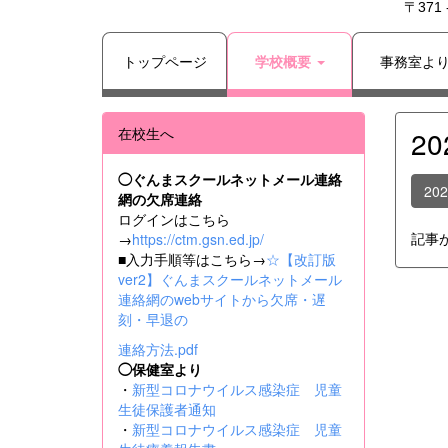
〒371
トップページ
学校概要
事務室よ
在校生へ
2
◯ぐんまスクールネットメール連絡
20
網の欠席連絡
ログインはこちら
記事
→
https://ctm.gsn.ed.jp/
■入力手順等はこちら→
☆【改訂版
ver2】ぐんまスクールネットメール
連絡網のwebサイトから欠席・遅
刻・早退の
連絡方法.pdf
◯保健室より
・
新型コロナウイルス感染症 児童
生徒保護者通知
・
新型コロナウイルス感染症 児童