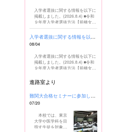
の文書・資料作成、データ入力・
入学者選抜に関する情報を以下に
整理事務、電話対応、書類の整
掲載しました。(2026.8.4) ■令和
理、その他事務補助業務全般 ■募
９年度入学者選抜方法【前橋女子
集人数 １名 ■募集対象 以下の条
高校】pdf はこちら ■群馬県教育
件を満たしている方 基本的なパソ
委員会webサイト 高校入試に関
コン操作（Word、Excelなど）が
入学者選抜に関する情報を以下に掲載しました。(2026.8.4) ■令和...
するページはこちら
できる方 なお、以下に該当する方
08/04
は、応募できませんので御了承く
ださい。 （1）地方公務員法第16
入学者選抜に関する情報を以下に
条に該当する者（以下のいずれか
掲載しました。(2026.8.4) ■令和
に該当する人） ・禁錮以上の刑に
９年度入学者選抜方法【前橋女子
処せられ、その執行を終わるまで
高校】pdf はこちら ■群馬県教育
又は執行を受けることがなくなる
委員会webサイト 高校入試に関
進路室より
までの者 ・群馬県職員として懲戒
するページはこちら
免職の処分を受け、当該処分の日
から2年を経過しない者 ・人事委
難関大合格セミナーに参加しました
員会又は公平委員会の委員の職に
07/20
あって、地方公務員法第60条から
第63条までに規定する罪を犯し、
本校では、東京
刑に処せられた者 ・日本国憲法又
大学や医学科を目
はその下に成立した政府を暴力で
指す生徒を対象
破壊することを主張する政党その