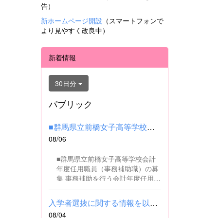
告）
新ホームページ開設
（スマートフォンで
より見やすく改良中）
新着情報
30日分
パブリック
■群馬県立前橋女子高等学校会計年度任用職員（事務補助職）の募集...
08/06
■群馬県立前橋女子高等学校会計
年度任用職員（事務補助職）の募
集 事務補助を行う会計年度任用職
員を募集します。 ■職務内容 事務
補助職に従事していただきます。
入学者選抜に関する情報を以下に掲載しました。(2026.8.4) ■令和...
SSH（スーパーサイエンスハイス
08/04
クール）事業にかかるパソコンで