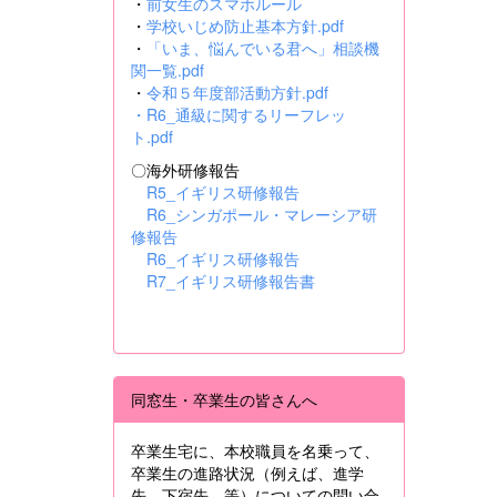
・
前女生のスマホルール
・
学校いじめ防止基本方針.pdf
・
「いま、悩んでいる君へ」相談機
関一覧.pdf
・
令和５年度部活動方針.pdf
・
R6_通級に関するリーフレッ
ト.pdf
〇海外研修報告
R5_イギリス研修報告
R6_シンガポール・マレーシア研
修報告
R6_イギリス研修報告
R7_イギリス研修報告書
同窓生・卒業生の皆さんへ
卒業生宅に、本校職員を名乗って、
卒業生の進路状況（例えば、進学
先、下宿先 等）についての問い合