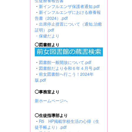
生徒療養報告書
・
新インフルエンザ保護者通知.pdf
・
新インフルエンザにおける療養報
告書（2024）.pdf
・
出席停止措置について（通知,治癒
証明）.pdf
・
保健だより
◯図書館より
・
図書館一般開放について.pdf
・
図書館だより令和６年４月号.pdf
・
前女図書館へ行こう！2024年
版.pdf
◯事務室より
新ホームページへ
◯生徒指導部より
・
R5 HP掲載学校生活の心得（生
徒手帳より）.pdf