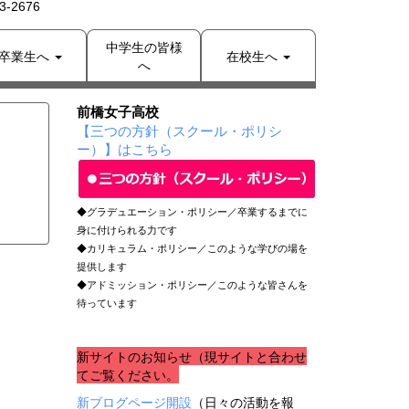
-2676
中学生の皆様
卒業生へ
在校生へ
へ
前橋女子高校
【三つの方針（スクール・ポリシ
ー）】はこちら
◆グラデュエーション・ポリシー／卒業するまでに
身に付けられる力です
◆カリキュラム・ポリシー／このような学びの場を
提供します
◆アドミッション・ポリシー／このような皆さんを
待っています
新サイトのお知らせ（現サイトと合わせ
てご覧ください。
新ブログページ開設
（日々の活動を報