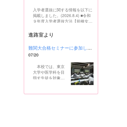
入学者選抜に関する情報を以下に
掲載しました。(2026.8.4) ■令和
９年度入学者選抜方法【前橋女子
高校】pdf はこちら ■群馬県教育
委員会webサイト 高校入試に関
進路室より
するページはこちら
難関大合格セミナーに参加しました
07/20
本校では、東京
大学や医学科を目
指す生徒を対象
に、県内の進学校
と共同で難関大合
格セミナーを行っ
ています。 12日
には、本校を会場
に群馬県高校3年生
東大合格セミナー
が開催され、本校