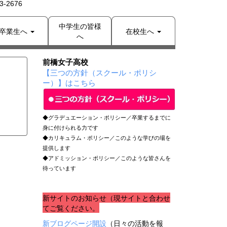
-2676
中学生の皆様
卒業生へ
在校生へ
へ
前橋女子高校
【三つの方針（スクール・ポリシ
ー）】はこちら
◆グラデュエーション・ポリシー／卒業するまでに
身に付けられる力です
◆カリキュラム・ポリシー／このような学びの場を
提供します
◆アドミッション・ポリシー／このような皆さんを
待っています
新サイトのお知らせ（現サイトと合わせ
てご覧ください。
新ブログページ開設
（日々の活動を報