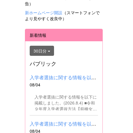
告）
新ホームページ開設
（スマートフォンで
より見やすく改良中）
新着情報
30日分
パブリック
入学者選抜に関する情報を以下に掲載しました。(2026.8.4) ■令和...
08/04
入学者選抜に関する情報を以下に
掲載しました。(2026.8.4) ■令和
９年度入学者選抜方法【前橋女子
高校】pdf はこちら ■群馬県教育
委員会webサイト 高校入試に関
入学者選抜に関する情報を以下に掲載しました。(2026.8.4) ■令和...
するページはこちら
08/04