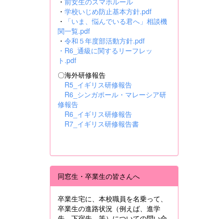
・
前女生のスマホルール
・
学校いじめ防止基本方針.pdf
・
「いま、悩んでいる君へ」相談機
関一覧.pdf
・
令和５年度部活動方針.pdf
・
R6_通級に関するリーフレッ
ト.pdf
〇海外研修報告
R5_イギリス研修報告
R6_シンガポール・マレーシア研
修報告
R6_イギリス研修報告
R7_イギリス研修報告書
同窓生・卒業生の皆さんへ
卒業生宅に、本校職員を名乗って、
卒業生の進路状況（例えば、進学
先、下宿先 等）についての問い合