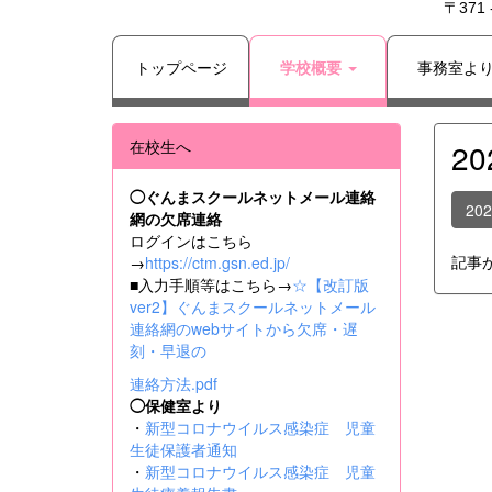
〒371
トップページ
学校概要
事務室よ
在校生へ
2
◯ぐんまスクールネットメール連絡
20
網の欠席連絡
ログインはこちら
記事
→
https://ctm.gsn.ed.jp/
■入力手順等はこちら→
☆【改訂版
ver2】ぐんまスクールネットメール
連絡網のwebサイトから欠席・遅
刻・早退の
連絡方法.pdf
◯保健室より
・
新型コロナウイルス感染症 児童
生徒保護者通知
・
新型コロナウイルス感染症 児童