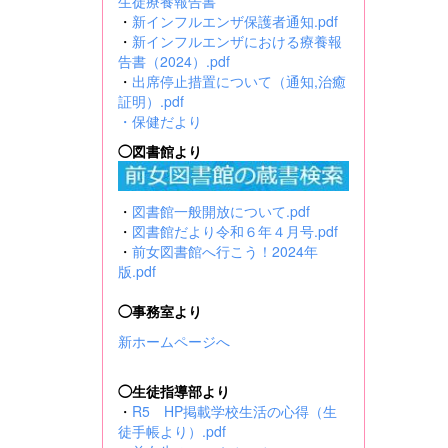
生徒療養報告書
・
新インフルエンザ保護者通知.pdf
・
新インフルエンザにおける療養報
告書（2024）.pdf
・
出席停止措置について（通知,治癒
証明）.pdf
・
保健だより
◯図書館より
・
図書館一般開放について.pdf
・
図書館だより令和６年４月号.pdf
・
前女図書館へ行こう！2024年
版.pdf
◯事務室より
新ホームページへ
◯生徒指導部より
・
R5 HP掲載学校生活の心得（生
徒手帳より）.pdf