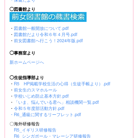
◯図書館より
・
図書館一般開放について.pdf
・
図書館だより令和６年４月号.pdf
・
前女図書館へ行こう！2024年版.pdf
◯事務室より
新ホームページへ
◯生徒指導部より
・
R5 HP掲載学校生活の心得（生徒手帳より）.pdf
・
前女生のスマホルール
・
学校いじめ防止基本方針.pdf
・
「いま、悩んでいる君へ」相談機関一覧.pdf
・
令和５年度部活動方針.pdf
・
R6_通級に関するリーフレット.pdf
〇海外研修報告
R5_イギリス研修報告
R6_シンガポール・マレーシア研修報告