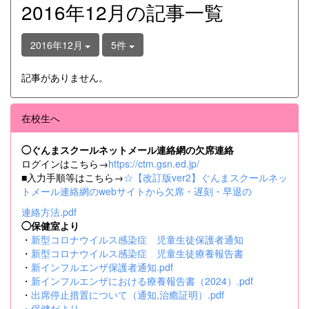
2016年12月の記事一覧
2016年12月
5件
記事がありません。
在校生へ
◯ぐんまスクールネットメール連絡網の欠席連絡
ログインはこちら→
https://ctm.gsn.ed.jp/
■入力手順等はこちら→
☆【改訂版ver2】ぐんまスクールネッ
トメール連絡網のwebサイトから欠席・遅刻・早退の
連絡方法.pdf
◯保健室より
・
新型コロナウイルス感染症 児童生徒保護者通知
・
新型コロナウイルス感染症 児童生徒療養報告書
・
新インフルエンザ保護者通知.pdf
・
新インフルエンザにおける療養報告書（2024）.pdf
・
出席停止措置について（通知,治癒証明）.pdf
・
保健だより