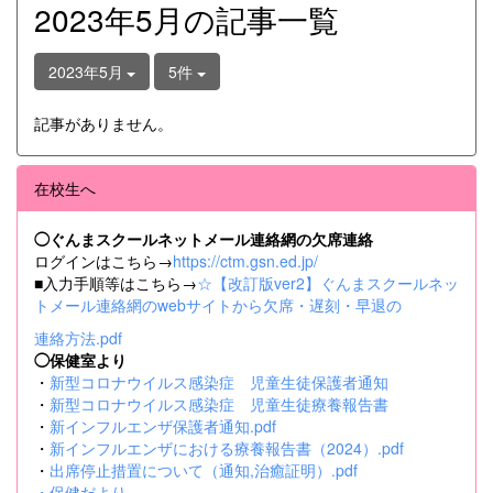
2023年5月の記事一覧
2023年5月
5件
記事がありません。
在校生へ
◯ぐんまスクールネットメール連絡網の欠席連絡
ログインはこちら→
https://ctm.gsn.ed.jp/
■入力手順等はこちら→
☆【改訂版ver2】ぐんまスクールネッ
トメール連絡網のwebサイトから欠席・遅刻・早退の
連絡方法.pdf
◯保健室より
・
新型コロナウイルス感染症 児童生徒保護者通知
・
新型コロナウイルス感染症 児童生徒療養報告書
・
新インフルエンザ保護者通知.pdf
・
新インフルエンザにおける療養報告書（2024）.pdf
・
出席停止措置について（通知,治癒証明）.pdf
・
保健だより