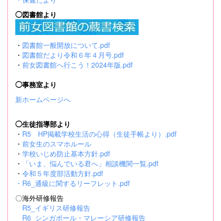
◯図書館より
・
図書館一般開放について.pdf
・
図書館だより令和６年４月号.pdf
・
前女図書館へ行こう！2024年版.pdf
◯事務室より
新ホームページへ
◯生徒指導部より
・
R5 HP掲載学校生活の心得（生徒手帳より）.pdf
・
前女生のスマホルール
・
学校いじめ防止基本方針.pdf
・
「いま、悩んでいる君へ」相談機関一覧.pdf
・
令和５年度部活動方針.pdf
・
R6_通級に関するリーフレット.pdf
〇海外研修報告
R5_イギリス研修報告
R6_シンガポール・マレーシア研修報告