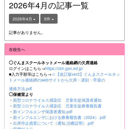
2026年4月の記事一覧
2026年4月
5件
記事がありません。
在校生へ
◯ぐんまスクールネットメール連絡網の欠席連絡
ログインはこちら→
https://ctm.gsn.ed.jp/
■入力手順等はこちら→
☆【改訂版ver2】ぐんまスクールネッ
トメール連絡網のwebサイトから欠席・遅刻・早退の
連絡方法.pdf
◯保健室より
・
新型コロナウイルス感染症 児童生徒保護者通知
・
新型コロナウイルス感染症 児童生徒療養報告書
・
新インフルエンザ保護者通知.pdf
・
新インフルエンザにおける療養報告書（2024）.pdf
・
出席停止措置について（通知,治癒証明）.pdf
・
保健だより