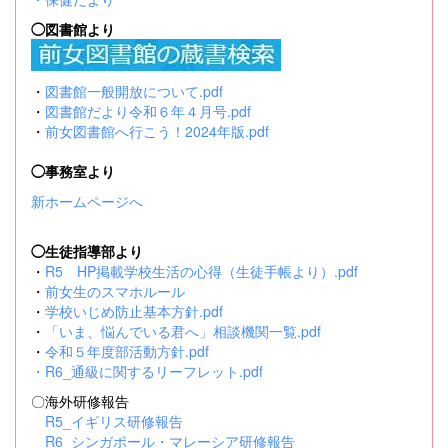
◯図書館より
・
図書館一般開放について.pdf
・
図書館だより令和６年４月号.pdf
・
前女図書館へ行こう！2024年版.pdf
◯事務室より
新ホームページへ
◯生徒指導部より
・
R5 HP掲載学校生活の心得（生徒手帳より）.pdf
・
前女生のスマホルール
・
学校いじめ防止基本方針.pdf
・
「いま、悩んでいる君へ」相談機関一覧.pdf
・
令和５年度部活動方針.pdf
・
R6_通級に関するリーフレット.pdf
〇海外研修報告
R5_イギリス研修報告
R6_シンガポール・マレーシア研修報告