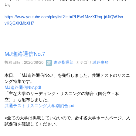
い。
https://www.youtube.com/playli
st?list=PLEw1MzzXRoq_jdJiQWJsx
vK5jGXKMbXH7
MJ進路通信No.7
投稿日時 : 2020/08/20
進路指導部
カテゴリ:
連絡事項
本日、「MJ進路通信No.7」を発行しました。共通テストのリスニ
ング特集です。
MJ進路通信№7.pdf
「主な大学のリーディング・リスニングの割合（国公立・私
立）」も配布しました。
共通テストリスニング大学別割合.pdf
※全ての大学は掲載していないので、必ず各大学ホームページ、入
試要項を確認してください。