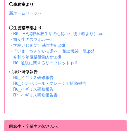
◯事務室より
新ホームページへ
◯生徒指導部より
・
R5 HP掲載学校生活の心得（生徒手帳より）.pdf
・
前女生のスマホルール
・
学校いじめ防止基本方針.pdf
・
「いま、悩んでいる君へ」相談機関一覧.pdf
・
令和５年度部活動方針.pdf
・
R6_通級に関するリーフレット.pdf
〇海外研修報告
R5_イギリス研修報告
R6_シンガポール・マレーシア研修報告
R6_イギリス研修報告
R7_イギリス研修報告書
同窓生・卒業生の皆さんへ