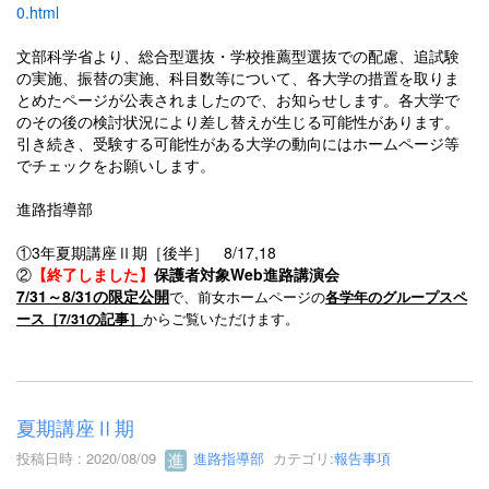
0.html
文部科学省より、
総合型選抜・学校推薦型選抜での配慮、追試験
の実施、振
替の実施、科目数等について、各大学の措置を取りま
とめ
たページが公表されましたので、お知らせします。
各大学で
のその後の検討状況により差し替えが生じる可能性があ
ります。
引き続き、受験する可能性がある大学の動向にはホームページ等
でチェックをお願いします。
進路指導部
①3年夏期講座Ⅱ期［後半］ 8/17,18
②
【終了しました】
保護者対象Web進路講演会
7/31～8/31の限定公開
で、前女ホームページの
各学年のグループスペ
からご覧いただけます。
ース［7/31の記事］
夏期講座Ⅱ期
投稿日時 : 2020/08/09
進路指導部
カテゴリ:
報告事項