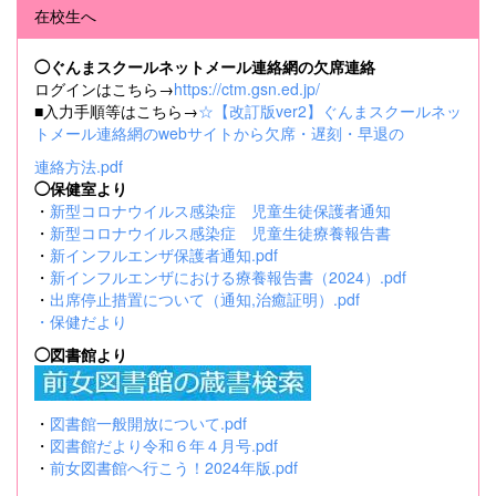
在校生へ
◯ぐんまスクールネットメール連絡網の欠席連絡
ログインはこちら→
https://ctm.gsn.ed.jp/
■入力手順等はこちら→
☆【改訂版ver2】ぐんまスクールネッ
トメール連絡網のwebサイトから欠席・遅刻・早退の
連絡方法.pdf
◯保健室より
・
新型コロナウイルス感染症 児童生徒保護者通知
・
新型コロナウイルス感染症 児童生徒療養報告書
・
新インフルエンザ保護者通知.pdf
・
新インフルエンザにおける療養報告書（2024）.pdf
・
出席停止措置について（通知,治癒証明）.pdf
・
保健だより
◯図書館より
・
図書館一般開放について.pdf
・
図書館だより令和６年４月号.pdf
・
前女図書館へ行こう！2024年版.pdf