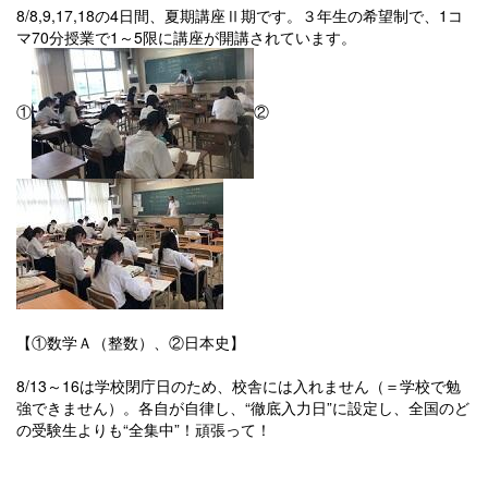
8/8,9,17,18の4日間、夏期講座Ⅱ期です。３年生の希望制で、1コ
マ70分授業で1～5限に講座が開講されています。
①
②
【①数学Ａ（整数）、②日本史】
8/13～16は学校閉庁日のため、校舎には入れません（＝学校で勉
強できません）。各自が自律し、“徹底入力日”に設定し、全国のど
の受験生よりも“全集中”！頑張って！