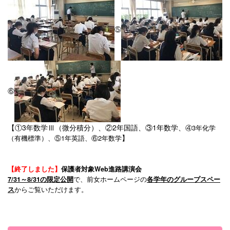
⑤
⑥
【①3年数学Ⅲ（微分積分）、②2年国語、③1年数学、
④3年化学
】
（有機標準）、⑤1年英語、⑥2年数学
【終了しました】
保護者対象Web進路講演会
で、前女ホームページの
7/31～8/31の限定公開
各学年のグループスペー
からご覧いただけます。
ス