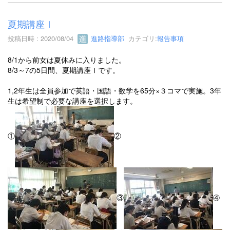
夏期講座Ⅰ
投稿日時 : 2020/08/04
進路指導部
カテゴリ:
報告事項
8/1から前女は夏休みに入りました。
8/3～7の5日間、夏期講座Ⅰです。
1,2年生は全員参加で英語・国語・数学を65分×３コマで実施。3年
生は希望制で必要な講座を選択します。
①
②
③
④