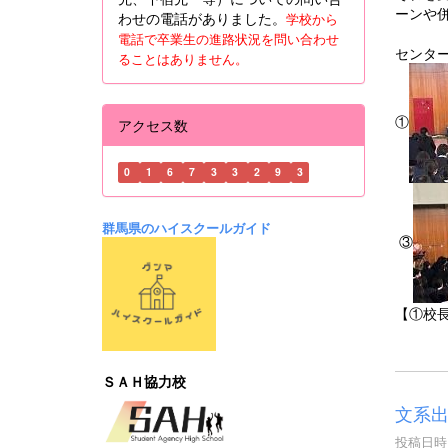
ーンや
わせの電話がありました。
学校から
電話で卒業生の進路状況を問い合わせ
センタ
ることはありません。
①
アクセス数
0
1
6
7
3
3
2
9
3
群馬県のハイスクールガイド
③
【①校
ＳＡＨ協力校
文系
投稿日時 :