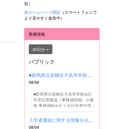
告）
新ホームページ開設
（スマートフォンで
より見やすく改良中）
新着情報
30日分
パブリック
■群馬県立前橋女子高等学校会計年度任用職員（事務補助職）の募集...
08/06
■群馬県立前橋女子高等学校会計
年度任用職員（事務補助職）の募
集 事務補助を行う会計年度任用職
員を募集します。 ■職務内容 事務
補助職に従事していただきます。
入学者選抜に関する情報を以下に掲載しました。(2026.8.4) ■令和...
SSH（スーパーサイエンスハイス
08/04
クール）事業にかかるパソコンで