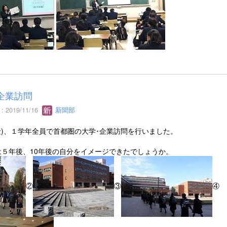
企業訪問
 2019/11/16
新聞部
5(金)、１学年全員で首都圏の大学･企業訪問を行いました。
は５年後、10年後の自分をイメージできたでしょうか。
②
③
④