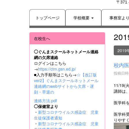
〒371
トップページ
学校概要
事務室よ
20
在校生へ
2019
◯ぐんまスクールネットメール連絡
網の欠席連絡
ログインはこちら
校内
→
https://ctm.gsn.ed.jp/
投稿日時 :
■入力手順等はこちら→
☆【改訂版
ver2】ぐんまスクールネットメール
11/1
連絡網のwebサイトから欠席・遅
講師は
刻・早退の
連絡方法.pdf
医学科を
◯保健室より
・
新型コロナウイルス感染症 児童
医学科
生徒保護者通知
りやす
・
新型コロナウイルス感染症 児童