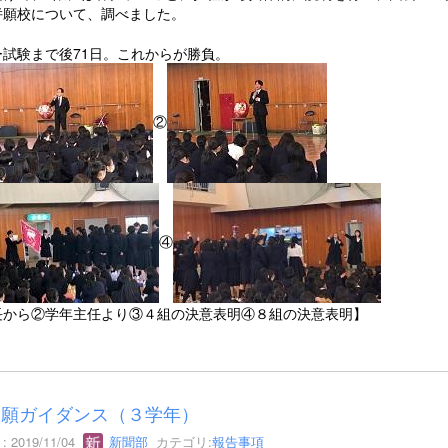
併願校について、調べました。
ー試験まで後71日。これからが勝負。
②
④
長から②学年主任より③４組の決意表明④８組の決意表明】
出願ガイダンス（３学年）
 2019/11/04
新聞部
カテゴリ:
報告事項