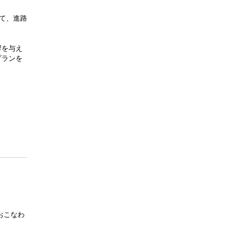
行われ、本校2・3
年生計24名が参加
して、進路
しました。代々木
ゼミナールから小
論文対策の専門の
響を与え
先生をお招きし、
プランを
医系小論文の作成
法について丸1日講
義をしていただき
ました。 どちら
も同じ目標をもつ
者どうし、他校の
生徒との交流を通
じて大きな刺激を
得てきたようで
す。
おこなわ