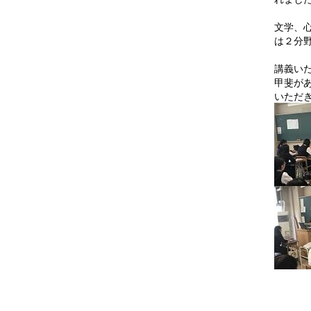
文学、
は２分
講義い
甲斐が
いただ