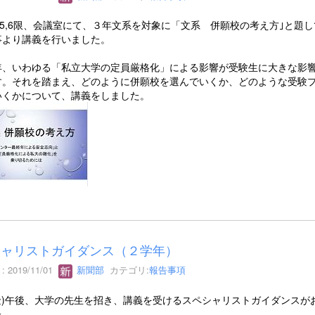
(金)5,6限、会議室にて、３年文系を対象に「文系 併願校の考え方｣と題
事より講義を行いました。
年、いわゆる「私立大学の定員厳格化」による影響が受験生に大きな影
す。それを踏まえ、どのように併願校を選んでいくか、どのような受験
いくかについて、講義をしました。
シャリストガイダンス（２学年）
 2019/11/01
新聞部
カテゴリ:
報告事項
1(金)午後、大学の先生を招き、講義を受けるスペシャリストガイダンスが
た。