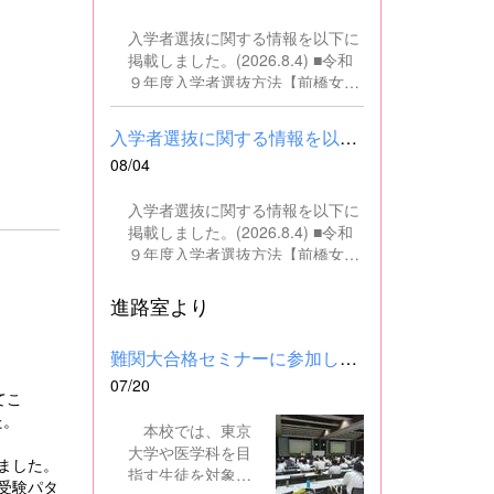
の文書・資料作成、データ入力・
入学者選抜に関する情報を以下に
整理事務、電話対応、書類の整
掲載しました。(2026.8.4) ■令和
理、その他事務補助業務全般 ■募
９年度入学者選抜方法【前橋女子
集人数 １名 ■募集対象 以下の条
高校】pdf はこちら ■群馬県教育
件を満たしている方 基本的なパソ
委員会webサイト 高校入試に関
コン操作（Word、Excelなど）が
入学者選抜に関する情報を以下に掲載しました。(2026.8.4) ■令和...
するページはこちら
できる方 なお、以下に該当する方
08/04
は、応募できませんので御了承く
ださい。 （1）地方公務員法第16
入学者選抜に関する情報を以下に
条に該当する者（以下のいずれか
掲載しました。(2026.8.4) ■令和
に該当する人） ・禁錮以上の刑に
９年度入学者選抜方法【前橋女子
処せられ、その執行を終わるまで
高校】pdf はこちら ■群馬県教育
又は執行を受けることがなくなる
委員会webサイト 高校入試に関
進路室より
までの者 ・群馬県職員として懲戒
するページはこちら
免職の処分を受け、当該処分の日
から2年を経過しない者 ・人事委
難関大合格セミナーに参加しました
員会又は公平委員会の委員の職に
07/20
あって、地方公務員法第60条から
てこ
第63条までに規定する罪を犯し、
た。
本校では、東京
刑に処せられた者 ・日本国憲法又
大学や医学科を目
はその下に成立した政府を暴力で
ました。
指す生徒を対象
破壊することを主張する政党その
受験パタ