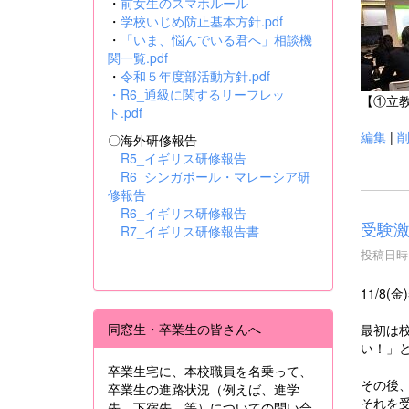
・
前女生のスマホルール
・
学校いじめ防止基本方針.pdf
・
「いま、悩んでいる君へ」相談機
関一覧.pdf
・
令和５年度部活動方針.pdf
・
R6_通級に関するリーフレッ
【①立
ト.pdf
編集
|
〇海外研修報告
R5_イギリス研修報告
R6_シンガポール・マレーシア研
修報告
R6_イギリス研修報告
受験
R7_イギリス研修報告書
投稿日時 :
11/8
同窓生・卒業生の皆さんへ
最初は校
い！」
卒業生宅に、本校職員を名乗って、
その後
卒業生の進路状況（例えば、進学
それを
先、下宿先 等）についての問い合