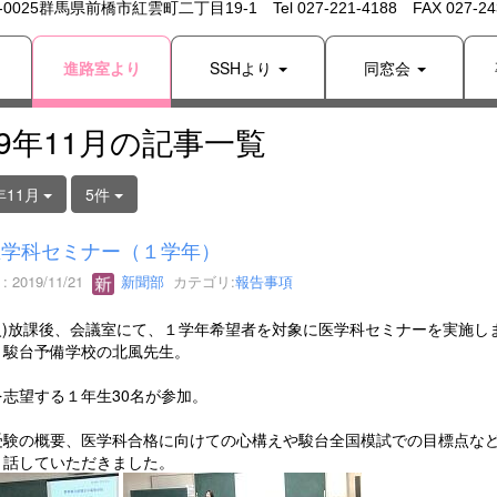
 -0025群馬県前橋市紅雲町二丁目19-1 Tel 027-221-4188 FAX 027-243
り
進路室より
SSHより
同窓会
19年11月の記事一覧
年11月
5件
医学科セミナー（１学年）
 2019/11/21
新聞部
カテゴリ:
報告事項
9(火)放課後、会議室にて、１学年希望者を対象に医学科セミナーを実施し
、駿台予備学校の北風先生。
志望する１年生30名が参加。
受験の概要、医学科合格に向けての心構えや駿台全国模試での目標点な
く話していただきました。