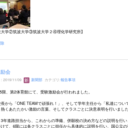
教大学②筑波大学③筑波大学２④理化学研究所】
削除
激励会
 2019/11/09
新聞部
カテゴリ:
報告事項
(金)5限、第2体育館にて、受験激励会が行われました。
長から「ONE TEAMで頑張れ！」、そして学年主任から「私達につい
と熱くあたたかい激励の言葉、そしてクラスごとに決意表明を行いまし
、3年進路担当から、これからの準備、併願校の決め方などの説明を行い
受けて、6限には各クラスごとに担任から具体的に説明を行い、国公立の