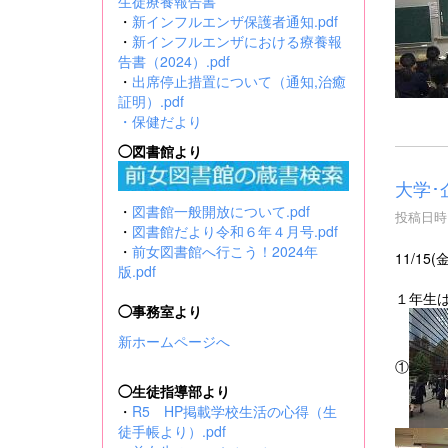
生徒療養報告書
・
新インフルエンザ保護者通知.pdf
・
新インフルエンザにおける療養報
告書（2024）.pdf
・
出席停止措置について（通知,治癒
証明）.pdf
・
保健だより
◯図書館より
大学･
・
図書館一般開放について.pdf
投稿日時 :
・
図書館だより令和６年４月号.pdf
・
前女図書館へ行こう！2024年
11/1
版.pdf
１年生
◯事務室より
新ホームページへ
①
◯生徒指導部より
・
R5 HP掲載学校生活の心得（生
徒手帳より）.pdf