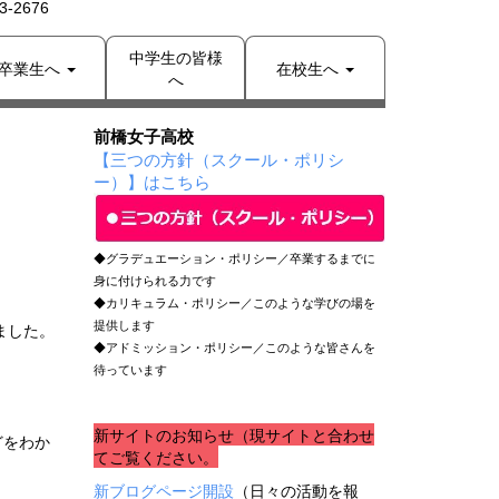
-2676
中学生の皆様
卒業生へ
在校生へ
へ
前橋女子高校
【三つの方針（スクール・ポリシ
ー）】はこちら
◆グラデュエーション・ポリシー／卒業するまでに
身に付けられる力です
◆カリキュラム・ポリシー／このような学びの場を
提供します
ました。
◆アドミッション・ポリシー／このような皆さんを
待っています
新サイトのお知らせ（現サイトと合わせ
どをわか
てご覧ください。
新ブログページ開設
（日々の活動を報