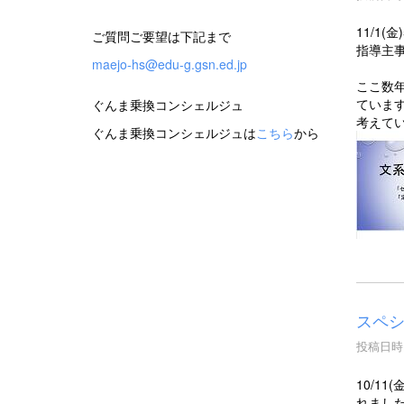
11/1
ご質問ご要望は下記まで
指導主
maejo-hs@edu-g.gsn.ed.jp
ここ数
ていま
ぐんま乗換コンシェルジュ
考えて
ぐんま乗換コンシェルジュは
こちら
から
スペ
投稿日時 :
10/1
れまし