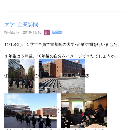
大学･企業訪問
投稿日時 : 2019/11/16
新聞部
11/15(金)、１学年全員で首都圏の大学･企業訪問を行いました。
１年生は５年後、10年後の自分をイメージできたでしょうか。
①
②
③
④