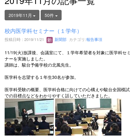
2019年11月の記事一覧
2019年11月
50件
校内医学科セミナー（１学年）
投稿日時 : 2019/11/21
新聞部
カテゴリ:
報告事項
11/19(火)放課後、会議室にて、１学年希望者を対象に医学科セミ
ナーを実施しました。
講師は、駿台予備学校の北風先生。
医学科を志望する１年生30名が参加。
医学科受験の概要、医学科合格に向けての心構えや駿台全国模試
での目標点などをわかりやすく話していただきました。