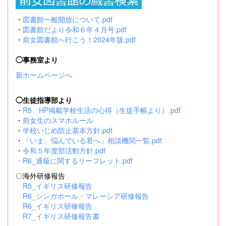
・
図書館一般開放について.pdf
・
図書館だより令和６年４月号.pdf
・
前女図書館へ行こう！2024年版.pdf
◯事務室より
新ホームページへ
◯生徒指導部より
・
R5 HP掲載学校生活の心得（生徒手帳より）.pdf
・
前女生のスマホルール
・
学校いじめ防止基本方針.pdf
・
「いま、悩んでいる君へ」相談機関一覧.pdf
・
令和５年度部活動方針.pdf
・
R6_通級に関するリーフレット.pdf
〇海外研修報告
R5_イギリス研修報告
R6_シンガポール・マレーシア研修報告
R6_イギリス研修報告
R7_イギリス研修報告書