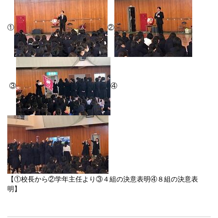
①
②
③
④
【①校長から②学年主任より③４組の決意表明④８組の決意表
明】