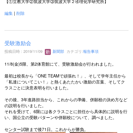
【①立教大学②筑波大学③筑波大学２④理化学研究所】
編集
|
削除
受験激励会
投稿日時 : 2019/11/09
新聞部
カテゴリ:
報告事項
11/8(金)5限、第2体育館にて、受験激励会が行われました。
最初は校長から「ONE TEAMで頑張れ！」、そして学年主任から
「私達についてこい！」と熱くあたたかい激励の言葉、そしてク
ラスごとに決意表明を行いました。
その後、3年進路担当から、これからの準備、併願校の決め方など
の説明を行いました。
それを受けて、6限には各クラスごとに担任から具体的に説明を行
い、国公立の受験パターンや併願校について、調べました。
センター試験まで後71日。これからが勝負。