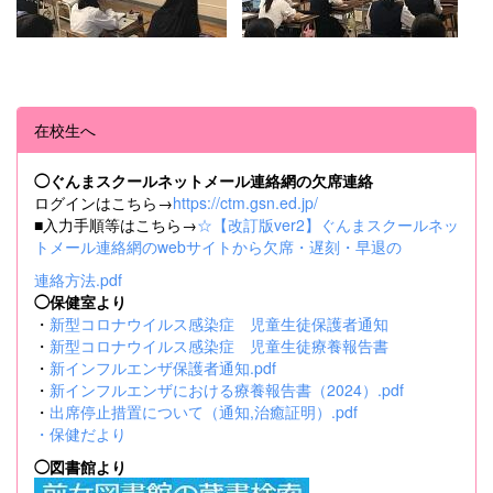
在校生へ
◯ぐんまスクールネットメール連絡網の欠席連絡
ログインはこちら→
https://ctm.gsn.ed.jp/
■入力手順等はこちら→
☆【改訂版ver2】ぐんまスクールネッ
トメール連絡網のwebサイトから欠席・遅刻・早退の
連絡方法.pdf
◯保健室より
・
新型コロナウイルス感染症 児童生徒保護者通知
・
新型コロナウイルス感染症 児童生徒療養報告書
・
新インフルエンザ保護者通知.pdf
・
新インフルエンザにおける療養報告書（2024）.pdf
・
出席停止措置について（通知,治癒証明）.pdf
・
保健だより
◯図書館より