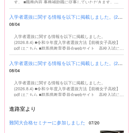
す。 ■職務内容 事務補助職に従事していただきます。
SSH（スーパーサイエンスハイスクール）事業にかかるパ
ソコンでの文書・資料作成、データ入力・整理事務、電話
入学者選抜に関する情報を以下に掲載しました。(2026.8.4) ■令和...
対応、書類の整理、その他事務補助業務全般 ■募集人数 １
08/04
名 ■募集対象 以下の条件を満たしている方 基本的なパソコ
ン操作（Word、Excelなど）ができる方 なお、以下に該当
入学者選抜に関する情報を以下に掲載しました。
する方は、応募できませんので御了承ください。 （1）地
(2026.8.4) ■令和９年度入学者選抜方法【前橋女子高校】
方公務員法第16条に該当する者（以下のいずれかに該当す
pdf はこちら ■群馬県教育委員会webサイト 高校入試に関
る人） ・禁錮以上の刑に処せられ、その執行を終わるまで
するページはこちら
又は執行を受けることがなくなるまでの者 ・群馬県職員と
して懲戒免職の処分を受け、当該処分の日から2年を経過
入学者選抜に関する情報を以下に掲載しました。(2026.8.4) ■令和...
しない者 ・人事委員会又は公平委員会の委員の職にあっ
08/04
て、地方公務員法第60条から第63条までに規定する罪を犯
し、刑に処せられた者 ・日本国憲法又はその下に成立した
入学者選抜に関する情報を以下に掲載しました。
政府を暴力で破壊することを主張する政党その他の団体を
(2026.8.4) ■令和９年度入学者選抜方法【前橋女子高校】
結成し、又はこれに加入した者 （2）平成11年改正前の民
pdf はこちら ■群馬県教育委員会webサイト 高校入試に関
法の規定による準禁治産の宣告を受けている者（心...
するページはこちら
進路室より
難関大合格セミナーに参加しました
07/20