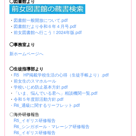
◯図書館より
・
図書館一般開放について.pdf
・
図書館だより令和６年４月号.pdf
・
前女図書館へ行こう！2024年版.pdf
◯事務室より
新ホームページへ
◯生徒指導部より
・
R5 HP掲載学校生活の心得（生徒手帳より）.pdf
・
前女生のスマホルール
・
学校いじめ防止基本方針.pdf
・
「いま、悩んでいる君へ」相談機関一覧.pdf
・
令和５年度部活動方針.pdf
・
R6_通級に関するリーフレット.pdf
〇海外研修報告
R5_イギリス研修報告
R6_シンガポール・マレーシア研修報告
R6_イギリス研修報告