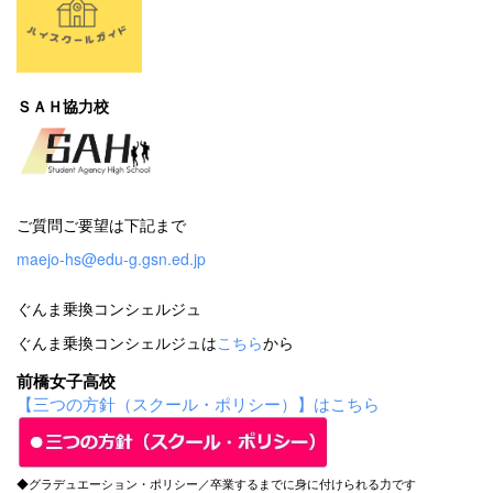
ＳＡＨ協力校
ご質問ご要望は下記まで
maejo-hs@edu-g.gsn.ed.jp
ぐんま乗換コンシェルジュ
ぐんま乗換コンシェルジュは
こちら
から
前橋女子高校
【三つの方針（スクール・ポリシー）】はこちら
◆グラデュエーション・ポリシー／卒業するまでに身に付けられる力です