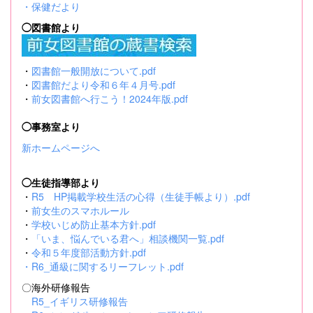
・
保健だより
◯図書館より
・
図書館一般開放について.pdf
・
図書館だより令和６年４月号.pdf
・
前女図書館へ行こう！2024年版.pdf
◯事務室より
新ホームページへ
◯生徒指導部より
・
R5 HP掲載学校生活の心得（生徒手帳より）.pdf
・
前女生のスマホルール
・
学校いじめ防止基本方針.pdf
・
「いま、悩んでいる君へ」相談機関一覧.pdf
・
令和５年度部活動方針.pdf
・
R6_通級に関するリーフレット.pdf
〇海外研修報告
R5_イギリス研修報告