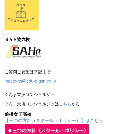
ＳＡＨ協力校
ご質問ご要望は下記まで
maejo-hs@edu-g.gsn.ed.jp
ぐんま乗換コンシェルジュ
ぐんま乗換コンシェルジュは
こちら
から
前橋女子高校
【三つの方針（スクール・ポリシー）】はこちら