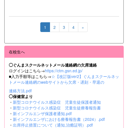
1
2
3
4
»
在校生へ
◯ぐんまスクールネットメール連絡網の欠席連絡
ログインはこちら→
https://ctm.gsn.ed.jp/
■入力手順等はこちら→
☆【改訂版ver2】ぐんまスクールネッ
トメール連絡網のwebサイトから欠席・遅刻・早退の
連絡方法.pdf
◯保健室より
・
新型コロナウイルス感染症 児童生徒保護者通知
・
新型コロナウイルス感染症 児童生徒療養報告書
・
新インフルエンザ保護者通知.pdf
・
新インフルエンザにおける療養報告書（2024）.pdf
・
出席停止措置について（通知,治癒証明）.pdf