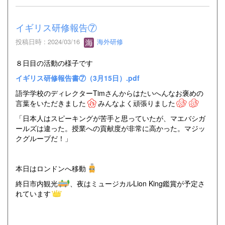
イギリス研修報告⑦
投稿日時 : 2024/03/16
海外研修
８日目の活動の様子です
イギリス研修報告書⑦（3月15日）.pdf
語学学校のディレクターTimさんからはたいへんなお褒めの
言葉をいただきました
みんなよく頑張りました
「日本人はスピーキングが苦手と思っていたが、マエバシガ
ールズは違った。授業への貢献度が非常に高かった。マジッ
クグループだ！」
本日はロンドンへ移動
終日市内観光
、夜はミュージカルLion King鑑賞が予定さ
れています