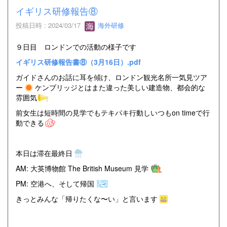
イギリス研修報告⑧
投稿日時 : 2024/03/17
海外研修
９日目 ロンドンでの活動の様子です
イギリス研修報告書⑧（3月16日）.pdf
ガイドさんのお話に耳を傾け、ロンドン観光名所一気見ツア
ー
ケンブリッジとはまた違った美しい建造物、都会的な
雰囲気
前女生は短時間の見学でもテキパキ行動しいつもon timeで行
動できる
本日は滞在最終日
AM: 大英博物館 The British Museum 見学
PM: 空港へ、そして帰国
きっとみんな「帰りたくな〜い」と言います