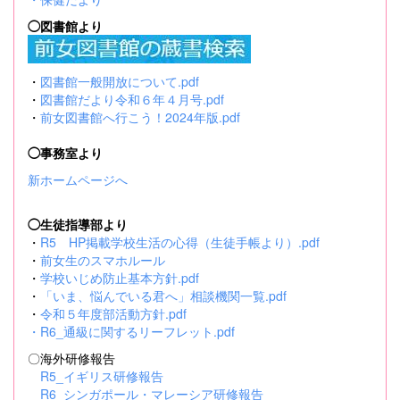
◯図書館より
・
図書館一般開放について.pdf
・
図書館だより令和６年４月号.pdf
・
前女図書館へ行こう！2024年版.pdf
◯事務室より
新ホームページへ
◯生徒指導部より
・
R5 HP掲載学校生活の心得（生徒手帳より）.pdf
・
前女生のスマホルール
・
学校いじめ防止基本方針.pdf
・
「いま、悩んでいる君へ」相談機関一覧.pdf
・
令和５年度部活動方針.pdf
・
R6_通級に関するリーフレット.pdf
〇海外研修報告
R5_イギリス研修報告
R6_シンガポール・マレーシア研修報告