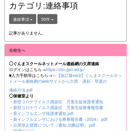
カテゴリ:連絡事項
連絡事項
50件
記事がありません。
在校生へ
◯ぐんまスクールネットメール連絡網の欠席連絡
ログインはこちら→
https://ctm.gsn.ed.jp/
■入力手順等はこちら→
☆【改訂版ver2】ぐんまスクールネッ
トメール連絡網のwebサイトから欠席・遅刻・早退の
連絡方法.pdf
◯保健室より
・
新型コロナウイルス感染症 児童生徒保護者通知
・
新型コロナウイルス感染症 児童生徒療養報告書
・
新インフルエンザ保護者通知.pdf
・
新インフルエンザにおける療養報告書（2024）.pdf
・
出席停止措置について（通知,治癒証明）.pdf
・
保健だより