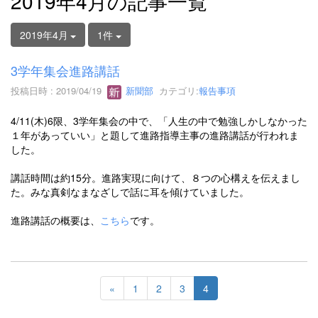
2019年4月の記事一覧
2019年4月
1件
3学年集会進路講話
投稿日時 : 2019/04/19
新聞部
カテゴリ:
報告事項
4/11(木)6限、3学年集会の中で、「人生の中で勉強しかしなかった
１年があっていい」と題して進路指導主事の進路講話が行われま
した。
講話時間は約15分。進路実現に向けて、８つの心構えを伝えまし
た。みな真剣なまなざしで話に耳を傾けていました。
進路講話の概要は、
こちら
です。
«
1
2
3
4