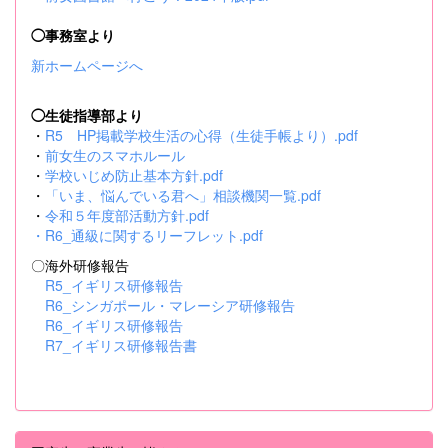
◯事務室より
新ホームページへ
◯生徒指導部より
・
R5 HP掲載学校生活の心得（生徒手帳より）.pdf
・
前女生のスマホルール
・
学校いじめ防止基本方針.pdf
・
「いま、悩んでいる君へ」相談機関一覧.pdf
・
令和５年度部活動方針.pdf
・
R6_通級に関するリーフレット.pdf
〇海外研修報告
R5_イギリス研修報告
R6_シンガポール・マレーシア研修報告
R6_イギリス研修報告
R7_イギリス研修報告書