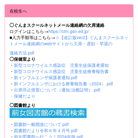
在校生へ
◯ぐんまスクールネットメール連絡網の欠席連絡
ログインはこちら→
https://ctm.gsn.ed.jp/
■入力手順等はこちら→
☆【改訂版ver2】ぐんまスクールネッ
トメール連絡網のwebサイトから欠席・遅刻・早退の
連絡方法.pdf
◯保健室より
・
新型コロナウイルス感染症 児童生徒保護者通知
・
新型コロナウイルス感染症 児童生徒療養報告書
・
新インフルエンザ保護者通知.pdf
・
新インフルエンザにおける療養報告書（2024）.pdf
・
出席停止措置について（通知,治癒証明）.pdf
・
保健だより
◯図書館より
・
図書館一般開放について.pdf
・
図書館だより令和６年４月号.pdf
・
前女図書館へ行こう！2024年版.pdf